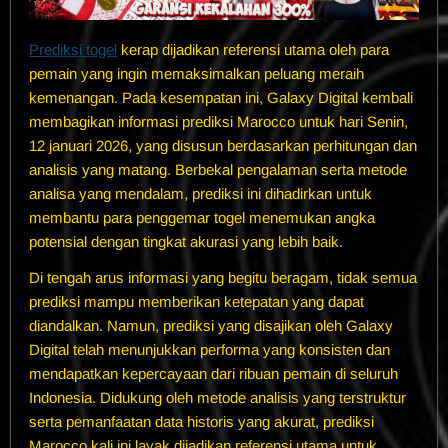
Prediksi togel
kerap dijadikan referensi utama oleh para
pemain yang ingin memaksimalkan peluang meraih
kemenangan. Pada kesempatan ini, Galaxy Digital kembali
membagikan informasi prediksi Marocco untuk hari Senin,
12 januari 2026, yang disusun berdasarkan perhitungan dan
analisis yang matang. Berbekal pengalaman serta metode
analisa yang mendalam, prediksi ini dihadirkan untuk
membantu para penggemar togel menemukan angka
potensial dengan tingkat akurasi yang lebih baik.
Di tengah arus informasi yang begitu beragam, tidak semua
prediksi mampu memberikan ketepatan yang dapat
diandalkan. Namun, prediksi yang disajikan oleh Galaxy
Digital telah menunjukkan performa yang konsisten dan
mendapatkan kepercayaan dari ribuan pemain di seluruh
Indonesia. Didukung oleh metode analisis yang terstruktur
serta pemanfaatan data historis yang akurat, prediksi
Marocco kali ini layak dijadikan referensi utama untuk