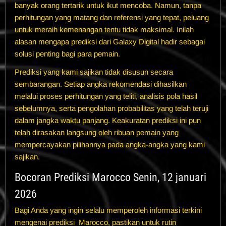
banyak orang tertarik untuk ikut mencoba. Namun, tanpa
perhitungan yang matang dan referensi yang tepat, peluang
untuk meraih kemenangan tentu tidak maksimal. Inilah
alasan mengapa prediksi dari Galaxy Digital hadir sebagai
solusi penting bagi para pemain.
Prediksi yang kami sajikan tidak disusun secara
sembarangan. Setiap angka rekomendasi dihasilkan
melalui proses perhitungan yang teliti, analisis pola hasil
sebelumnya, serta pengolahan probabilitas yang telah teruji
dalam jangka waktu panjang. Keakuratan prediksi ini pun
telah dirasakan langsung oleh ribuan pemain yang
mempercayakan pilihannya pada angka-angka yang kami
sajikan.
Bocoran Prediksi Marocco Senin, 12 januari
2026
Bagi Anda yang ingin selalu memperoleh informasi terkini
mengenai prediksi Marocco, pastikan untuk rutin