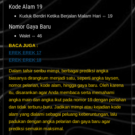
Kode Alam 19
Kuduk Berdiri Ketika Berjalan Malam Hari ⇔ 19
Nomor Gaya Baru
Walet ⇔ 46
BACA JUGA :
EREK EREK 17
EREK EREK 18
Dalam tafsir seribu mimpi, berbagai prediksi angka
biasanya dirangkum menjadi satu, seperti angka taysen,
nomor pelarian, kode alam, hingga gaya baru. Oleh karena
itu, disarankan agar Anda membaca serta memahami
angka main dan angka ikut pada nomor 19 dengan perlahan
dan tidak terburu-buru. Jadikan mimpi atau kejadian kode
alam yang dialami sebagai peluang keberuntungan, lalu
padukan dengan angka pelarian dan gaya baru agar
prediksi semakin maksimal.