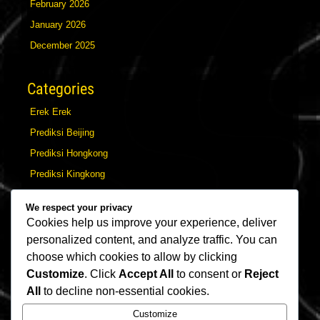
February 2026
January 2026
December 2025
Categories
Erek Erek
Prediksi Beijing
Prediksi Hongkong
Prediksi Kingkong
Prediksi Macau
We respect your privacy
Prediksi Marocco
Cookies help us improve your experience, deliver
Prediksi Moskow
personalized content, and analyze traffic. You can
choose which cookies to allow by clicking
Prediksi Oregon
Customize
. Click
Accept All
to consent or
Reject
Prediksi Pratunam
All
to decline non-essential cookies.
Prediksi Sidney
Customize
prediksi Sidney