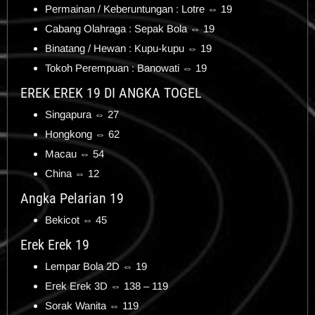
Permainan / Keberuntungan : Lotre ⇔ 19
Cabang Olahraga : Sepak Bola ⇔ 19
Binatang / Hewan : Kupu-kupu ⇔ 19
Tokoh Perempuan : Banowati ⇔ 19
EREK EREK 19 DI ANGKA TOGEL
Singapura ⇔ 27
Hongkong ⇔ 62
Macau ⇔ 54
China ⇔ 12
Angka Pelarian 19
Bekicot ⇔ 45
Erek Erek 19
Lempar Bola 2D ⇔ 19
Erek Erek 3D ⇔ 138 – 119
Sorak Wanita ⇔ 119