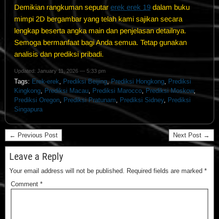
Demikian rangkuman seputar
erek erek 19
dalam buku
mimpi 2D bergambar yang telah kami sajikan secara
lengkap beserta angka main dan penjelasan detailnya.
Semoga bermanfaat bagi Anda semua. Tetap gunakan
analisis dan prediksi pribadi.
Updated: January 11, 2026 — 5:33 pm
Tags:
Erek-erek
,
Prediksi Beijing
,
Prediksi Hongkong
,
Prediksi
Kingkong
,
Prediksi Macau
,
Prediksi Marocco
,
Prediksi Moskow
,
Prediksi Oregon
,
Prediksi Pratunam
,
Prediksi Sidney
,
Prediksi
Singapura
← Previous Post
Next Post →
Leave a Reply
Your email address will not be published.
Required fields are marked
*
Comment
*