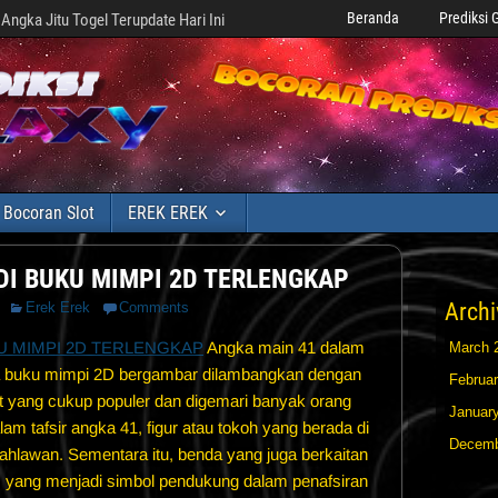
Beranda
Prediksi 
 Angka Jitu Togel Terupdate Hari Ini
Bocoran Slot
EREK EREK
DI BUKU MIMPI 2D TERLENGKAP
Archi
Erek Erek
Comments
U MIMPI 2D TERLENGKAP
Angka main 41 dalam
March 
a buku mimpi 2D bergambar dilambangkan dengan
Februa
ut yang cukup populer dan digemari banyak orang
Januar
lam tafsir angka 41, figur atau tokoh yang berada di
Decemb
ahlawan. Sementara itu, benda yang juga berkaitan
n, yang menjadi simbol pendukung dalam penafsiran