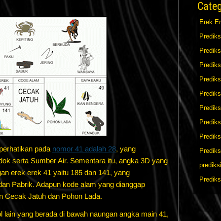
Categ
Erek E
Prediks
Predik
Prediks
Predik
Prediks
Predik
Prediks
Prediks
iperhatikan pada
nomor 41 adalah 28
, yang
Prediks
ok serta Sumber Air. Sementara itu, angka 3D yang
prediks
gan erek erek 41 yaitu 185 dan 141, yang
Prediks
dan Pabrik. Adapun kode alam yang dianggap
ain Cecak Jatuh dan Pohon Lada.
bol lain yang berada di bawah naungan angka main 41,