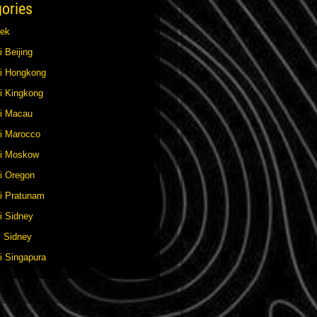
ories
rek
i Beijing
si Hongkong
i Kingkong
si Macau
i Marocco
si Moskow
i Oregon
i Pratunam
i Sidney
i Sidney
i Singapura