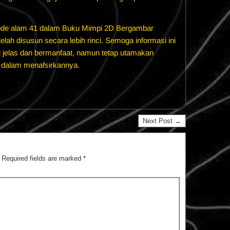
de alam 41 dalam Buku Mimpi 2D Bergambar
lah disusun secara lebih rinci. Semoga informasi ini
jelas dan bermanfaat, namun tetap utamakan
da dalam menafsirkannya.
Next Post →
Required fields are marked
*