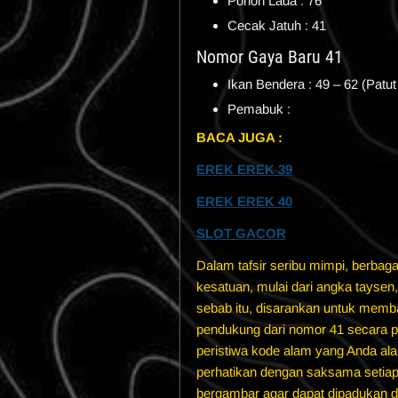
Pohon Lada : 76
Cecak Jatuh : 41
Nomor Gaya Baru 41
Ikan Bendera : 49 – 62 (Patut
Pemabuk :
BACA JUGA :
EREK EREK 39
EREK EREK 40
SLOT GACOR
Dalam tafsir seribu mimpi, berbaga
kesatuan, mulai dari angka taysen
sebab itu, disarankan untuk mem
pendukung dari nomor 41 secara pe
peristiwa kode alam yang Anda al
perhatikan dengan saksama setia
bergambar agar dapat dipadukan 