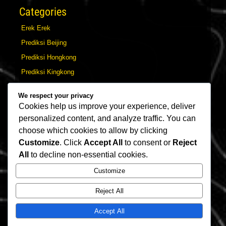
Categories
Erek Erek
Prediksi Beijing
Prediksi Hongkong
Prediksi Kingkong
Prediksi Macau
We respect your privacy
Prediksi Marocco
Cookies help us improve your experience, deliver
Prediksi Moskow
personalized content, and analyze traffic. You can
choose which cookies to allow by clicking
Prediksi Oregon
Customize
. Click
Accept All
to consent or
Reject
Prediksi Pratunam
All
to decline non-essential cookies.
Prediksi Sidney
Customize
prediksi Sidney
Prediksi Singapura
Reject All
Accept All