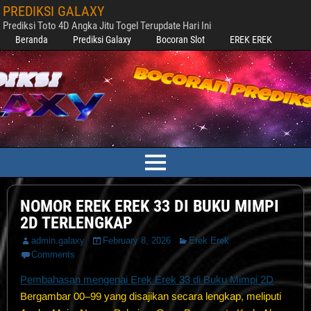
PREDIKSI GALAXY
Prediksi Toto 4D Angka Jitu Togel Terupdate Hari Ini
Beranda
Prediksi Galaxy
Bocoran Slot
EREK EREK
NOMOR EREK EREK 33 DI BUKU MIMPI
2D TERLENGKAP
admin.galaxy
February 8, 2026
Erek Erek
Comments
Pembahasan mengenai Erek Erek 33 di Buku Mimpi 2D
Bergambar 00–99 yang disajikan secara lengkap, meliputi