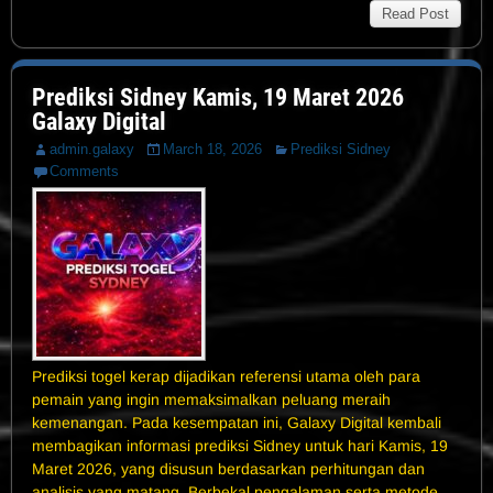
Read Post
Prediksi Sidney Kamis, 19 Maret 2026
Galaxy Digital
admin.galaxy
March 18, 2026
Prediksi Sidney
Comments
Prediksi togel kerap dijadikan referensi utama oleh para
pemain yang ingin memaksimalkan peluang meraih
kemenangan. Pada kesempatan ini, Galaxy Digital kembali
membagikan informasi prediksi Sidney untuk hari Kamis, 19
Maret 2026, yang disusun berdasarkan perhitungan dan
analisis yang matang. Berbekal pengalaman serta metode