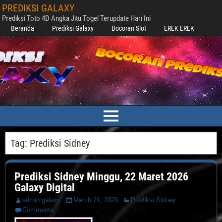
PREDIKSI GALAXY
Prediksi Toto 4D Angka Jitu Togel Terupdate Hari Ini
Beranda
Prediksi Galaxy
Bocoran Slot
EREK EREK
Tag:
Prediksi Sidney
Prediksi Sidney Minggu, 22 Maret 2026
Galaxy Digital
admin.galaxy
March 21, 2026
Prediksi Sidney
Comments