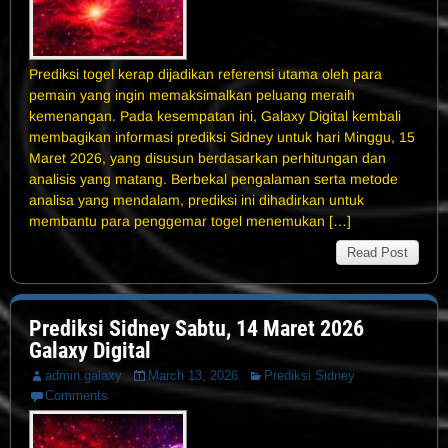
Prediksi togel kerap dijadikan referensi utama oleh para
pemain yang ingin memaksimalkan peluang meraih
kemenangan. Pada kesempatan ini, Galaxy Digital kembali
membagikan informasi prediksi Sidney untuk hari Minggu, 15
Maret 2026, yang disusun berdasarkan perhitungan dan
analisis yang matang. Berbekal pengalaman serta metode
analisa yang mendalam, prediksi ini dihadirkan untuk
membantu para penggemar togel menemukan […]
Read Post
Prediksi Sidney Sabtu, 14 Maret 2026
Galaxy Digital
admin.galaxy
March 13, 2026
Prediksi Sidney
Comments