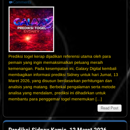
Comments
Prediksi togel kerap dijadikan referensi utama oleh para
pemain yang ingin memaksimalkan peluang meraih
kemenangan. Pada kesempatan ini, Galaxy Digital kembali
membagikan informasi prediksi Sidney untuk hari Jumat, 13
Maret 2026, yang disusun berdasarkan perhitungan dan
analisis yang matang. Berbekal pengalaman serta metode
analisa yang mendalam, prediksi ini dihadirkan untuk
membantu para penggemar togel menemukan […]
Read Post