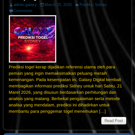
admin.galaxy
March 20, 2026
Prediksi Sidney
Comments
Prediksi togel kerap dijadikan referensi utama oleh para
pemain yang ingin memaksimalkan peluang meraih
kemenangan. Pada kesempatan ini, Galaxy Digital kembali
membagikan informasi prediksi Sidney untuk hari Sabtu, 21
Maret 2026, yang disusun berdasarkan perhitungan dan
analisis yang matang. Berbekal pengalaman serta metode
analisa yang mendalam, prediksi ini dihadirkan untuk
membantu para penggemar togel menemukan […]
Read Post