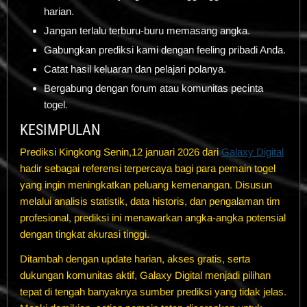
harian.
Jangan terlalu terburu-buru memasang angka.
Gabungkan prediksi kami dengan feeling pribadi Anda.
Catat hasil keluaran dan pelajari polanya.
Bergabung dengan forum atau komunitas pecinta
togel.
KESIMPULAN
Prediksi Kingkong Senin,12 januari 2026 dari
Galaxy Digital
hadir sebagai referensi terpercaya bagi para pemain togel
yang ingin meningkatkan peluang kemenangan. Disusun
melalui analisis statistik, data historis, dan pengalaman tim
profesional, prediksi ini menawarkan angka-angka potensial
dengan tingkat akurasi tinggi.
Ditambah dengan update harian, akses gratis, serta
dukungan komunitas aktif, Galaxy Digital menjadi pilihan
tepat di tengah banyaknya sumber prediksi yang tidak jelas.