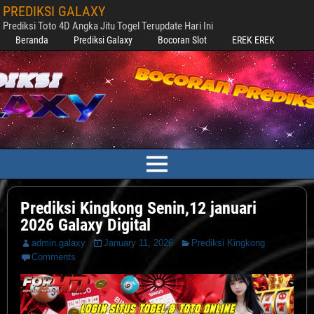
PREDIKSI GALAXY
Prediksi Toto 4D Angka Jitu Togel Terupdate Hari Ini
Beranda
Prediksi Galaxy
Bocoran Slot
EREK EREK
Prediksi Kingkong Senin,12 januari
2026 Galaxy Digital
admin.galaxy
January 11, 2026
Prediksi Kingkong
Comments