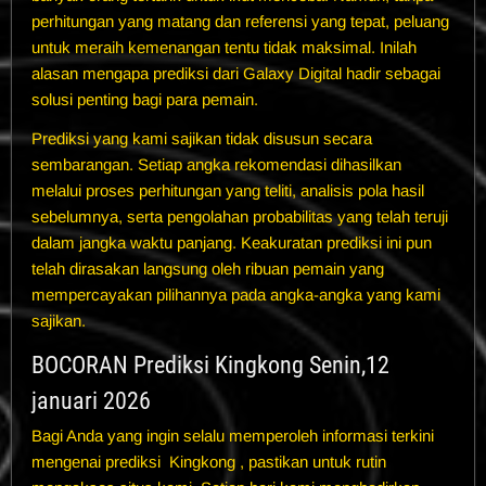
perhitungan yang matang dan referensi yang tepat, peluang
untuk meraih kemenangan tentu tidak maksimal. Inilah
alasan mengapa prediksi dari Galaxy Digital hadir sebagai
solusi penting bagi para pemain.
Prediksi yang kami sajikan tidak disusun secara
sembarangan. Setiap angka rekomendasi dihasilkan
melalui proses perhitungan yang teliti, analisis pola hasil
sebelumnya, serta pengolahan probabilitas yang telah teruji
dalam jangka waktu panjang. Keakuratan prediksi ini pun
telah dirasakan langsung oleh ribuan pemain yang
mempercayakan pilihannya pada angka-angka yang kami
sajikan.
BOCORAN Prediksi Kingkong Senin,12
januari 2026
Bagi Anda yang ingin selalu memperoleh informasi terkini
mengenai prediksi Kingkong , pastikan untuk rutin