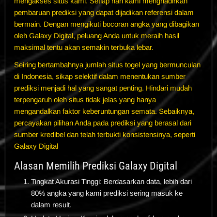
mengakses situs kami. Setiap hari kami menghadirkan
pembaruan prediksi yang dapat dijadikan referensi dalam
bermain. Dengan mengikuti bocoran angka yang dibagikan
oleh Galaxy Digital, peluang Anda untuk meraih hasil
maksimal tentu akan semakin terbuka lebar.
Seiring bertambahnya jumlah situs togel yang bermunculan
di Indonesia, sikap selektif dalam menentukan sumber
prediksi menjadi hal yang sangat penting. Hindari mudah
terpengaruh oleh situs tidak jelas yang hanya
mengandalkan faktor keberuntungan semata. Sebaiknya,
percayakan pilihan Anda pada prediksi yang berasal dari
sumber kredibel dan telah terbukti konsistensinya, seperti
Galaxy Digital
Alasan Memilih Prediksi Galaxy Digital
Tingkat Akurasi Tinggi: Berdasarkan data, lebih dari
80% angka yang kami prediksi sering masuk ke
dalam result.