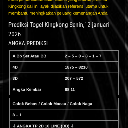
Kingkong kali ini layak dijadikan referensi utama untuk
membantu meningkatkan peluang kemenangan Anda.
Prediksi Togel Kingkong Senin,12 januari
2026
ANGKA PREDIKSI
A.Bb Set Atau BB
2 – 5 – 0 – 8 – 1 – 7
4D
1875 – 8210
3D
207 – 572
Angka Kembar
88 11
Colok Bebas / Colok Macau / Colok Naga
8 – 1
⇓ ANGKA TP 2D 10 LINE (BB) ⇓