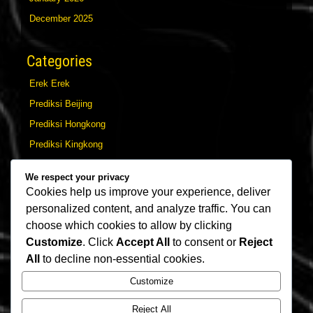
December 2025
Categories
Erek Erek
Prediksi Beijing
Prediksi Hongkong
Prediksi Kingkong
Prediksi Macau
We respect your privacy
Prediksi Marocco
Cookies help us improve your experience, deliver
Prediksi Moskow
personalized content, and analyze traffic. You can
choose which cookies to allow by clicking
Prediksi Oregon
Customize
. Click
Accept All
to consent or
Reject
Prediksi Pratunam
All
to decline non-essential cookies.
Prediksi Sidney
Customize
prediksi Sidney
Prediksi Singapura
Reject All