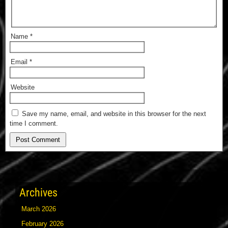
Name
*
Email
*
Website
Save my name, email, and website in this browser for the next
time I comment.
Archives
March 2026
February 2026