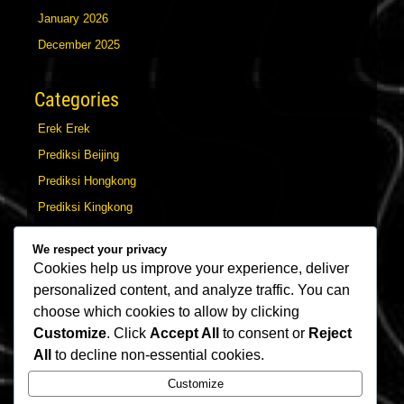
January 2026
December 2025
Categories
Erek Erek
Prediksi Beijing
Prediksi Hongkong
Prediksi Kingkong
Prediksi Macau
We respect your privacy
Prediksi Marocco
Cookies help us improve your experience, deliver
Prediksi Moskow
personalized content, and analyze traffic. You can
choose which cookies to allow by clicking
Prediksi Oregon
Customize
. Click
Accept All
to consent or
Reject
Prediksi Pratunam
All
to decline non-essential cookies.
Prediksi Sidney
Customize
prediksi Sidney