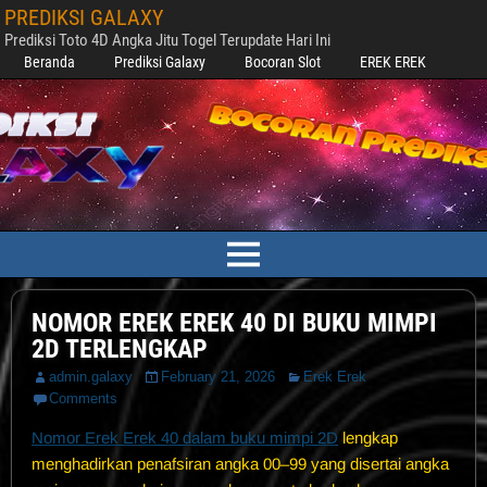
PREDIKSI GALAXY
Prediksi Toto 4D Angka Jitu Togel Terupdate Hari Ini
Beranda
Prediksi Galaxy
Bocoran Slot
EREK EREK
NOMOR EREK EREK 40 DI BUKU MIMPI
2D TERLENGKAP
admin.galaxy
February 21, 2026
Erek Erek
Comments
Nomor Erek Erek 40 dalam buku mimpi 2D
lengkap
menghadirkan penafsiran angka 00–99 yang disertai angka