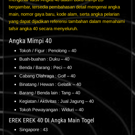
bergambar, tersedia pembahasan detail mengenai angka
main, nomor gaya baru, kode alam, serta angka pelarian
yang dapat dijadikan referensi tambahan dalam memahami
tafsir angka 40 secara menyeluruh.
Angka Mimpi 40
Tokoh / Figur : Penolong – 40
Buah-buahan : Duku – 40
Benda / Barang : Peci – 40
Cabang Olahraga : Golf – 40
Binatang / Hewan : Gelatik – 40
Barang / Benda lain : Tang – 40
Kegiatan / Aktivitas : Jual Jagung – 40
Tokoh Pewayangan : Widuri – 40
EREK EREK 40 DI Angka Main Togel
Singapore : 43