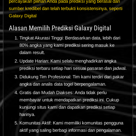
percayakan pilihan Anda pada prediksi yang berasal dari
sumber kredibel dan telah terbukti konsistensinya, seperti
Galaxy Digital
Alasan Memilih Prediksi Galaxy Digital
Tingkat Akurasi Tinggi: Berdasarkan data, lebih dari
80% angka yang kami prediksi sering masuk ke
dalam result.
Update Harian: Kami selalu menghadirkan angka
prediksi terbaru setiap hari sesuai pasaran dan jadwal.
Didukung Tim Profesional: Tim kami terdiri dari pakar
angka dan analis data togel berpengalaman.
Gratis dan Mudah Diakses: Anda tidak perlu
membayar untuk mendapatkan prediksi ini. Cukup
kunjungi situs kami dan dapatkan prediksi setiap
harinya.
Komunitas Aktif: Kami memiliki komunitas pengguna
aktif yang saling berbagi informasi dan pengalaman.