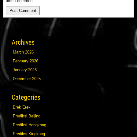
time I comment.
Archives
March 2026
February 2026
January 2026
December 2025
Categories
Erek Erek
Prediksi Beijing
Prediksi Hongkong
Prediksi Kingkong