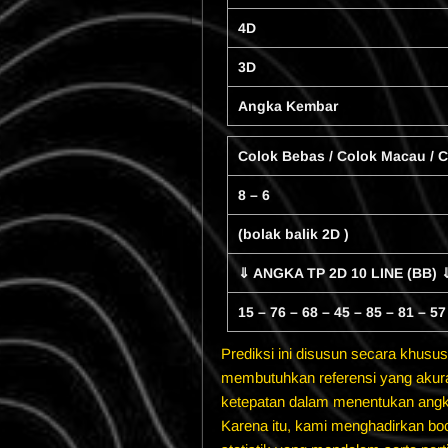
4D
3D
Angka Kembar
Colok Bebas / Colok Macau / 
8 – 6
(bolak balik 2D )
⇓ ANGKA TP 2D 10 LINE (BB) 
15 – 76 – 68 – 45 – 85 – 81 – 57
Prediksi ini disusun secara khusu
membutuhkan referensi yang akura
ketepatan dalam menentukan angka
Karena itu, kami menghadirkan boc