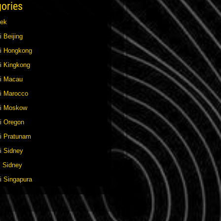
ories
rek
i Beijing
si Hongkong
i Kingkong
si Macau
i Marocco
si Moskow
i Oregon
i Pratunam
i Sidney
i Sidney
i Singapura