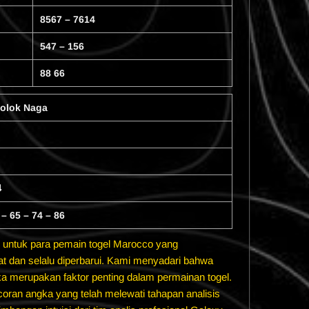
8567 – 7614
547 – 156
88 66
Colok Naga
⇓
 – 65 – 74 – 86
s untuk para pemain togel Marocco yang
t dan selalu diperbarui. Kami menyadari bahwa
 merupakan faktor penting dalam permainan togel.
oran angka yang telah melewati tahapan analisis