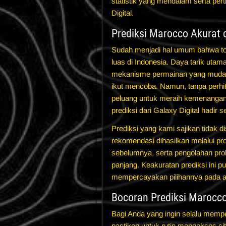
statistik yang mendalam serta perti
Digital.
Prediksi Marocco Akurat d
Sudah menjadi hal umum bahwa to
luas di Indonesia. Daya tarik utama
mekanisme permainan yang mudah 
ikut mencoba. Namun, tanpa perhit
peluang untuk meraih kemenangan 
prediksi dari Galaxy Digital hadir 
Prediksi yang kami sajikan tidak 
rekomendasi dihasilkan melalui pros
sebelumnya, serta pengolahan proba
panjang. Keakuratan prediksi ini p
mempercayakan pilihannya pada a
Bocoran Prediksi Marocco
Bagi Anda yang ingin selalu mempe
pastikan untuk rutin mengakses s