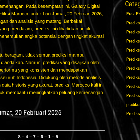
Categ
menangan. Pada kesempatan ini, Galaxy Digital
iksi Marocco untuk hari Jumat, 20 Februari 2026,
Erek E
ngan dan analisis yang matang. Berbekal
Prediks
ang mendalam, prediksi ini dihadirkan untuk
Predik
enemukan angka potensial dengan tingkat akurasi
Prediks
Predik
gitu beragam, tidak semua prediksi mampu
Prediks
iandalkan. Namun, prediksi yang disajikan oleh
Predik
performa yang konsisten dan mendapatkan
 seluruh Indonesia. Didukung oleh metode analisis
Prediks
data historis yang akurat, prediksi Marocco kali ini
Prediks
 untuk membantu meningkatkan peluang kemenangan
Prediks
prediks
umat, 20 Februari 2026
Prediks
8 – 4 – 7 – 6 – 1 – 5