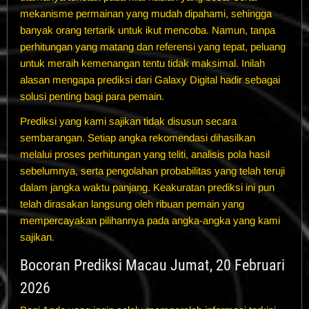
mekanisme permainan yang mudah dipahami, sehingga
banyak orang tertarik untuk ikut mencoba. Namun, tanpa
perhitungan yang matang dan referensi yang tepat, peluang
untuk meraih kemenangan tentu tidak maksimal. Inilah
alasan mengapa prediksi dari Galaxy Digital hadir sebagai
solusi penting bagi para pemain.
Prediksi yang kami sajikan tidak disusun secara
sembarangan. Setiap angka rekomendasi dihasilkan
melalui proses perhitungan yang teliti, analisis pola hasil
sebelumnya, serta pengolahan probabilitas yang telah teruji
dalam jangka waktu panjang. Keakuratan prediksi ini pun
telah dirasakan langsung oleh ribuan pemain yang
mempercayakan pilihannya pada angka-angka yang kami
sajikan.
Bocoran Prediksi Macau Jumat, 20 Februari
2026