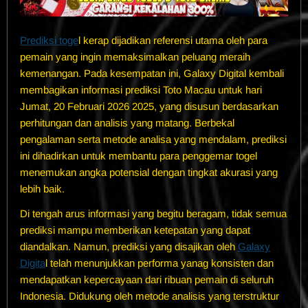
Prediksi toge
l kerap dijadikan referensi utama oleh para
pemain yang ingin memaksimalkan peluang meraih
kemenangan. Pada kesempatan ini, Galaxy Digital kembali
membagikan informasi prediksi Toto Macau untuk hari
Jumat, 20 Februari 2026 2025, yang disusun berdasarkan
perhitungan dan analisis yang matang. Berbekal
pengalaman serta metode analisa yang mendalam, prediksi
ini dihadirkan untuk membantu para penggemar togel
menemukan angka potensial dengan tingkat akurasi yang
lebih baik.
Di tengah arus informasi yang begitu beragam, tidak semua
prediksi mampu memberikan ketepatan yang dapat
diandalkan. Namun, prediksi yang disajikan oleh
Galaxy
Digita
l telah menunjukkan performa yanag konsisten dan
mendapatkan kepercayaan dari ribuan pemain di seluruh
Indonesia. Didukung oleh metode analisis yang terstruktur