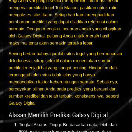
Bagi Anda yang ingin selalu memperoleh informasi terkini
mengenai prediksi togel Toto Macau, pastikan untuk rutin
mengakses situs kami. Setiap hari kami menghadirkan
pembaruan prediksi yang dapat dijadikan referensi dalam
bermain. Dengan mengikuti bocoran angka yang dibagikan
oleh Galaxy Digital, peluang Anda untuk meraih hasil
maksimal tentu akan semakin terbuka lebar.
Seiring bertambahnya jumlah situs togel yang bermunculan
di Indonesia, sikap selektif dalam menentukan sumber
prediksi menjadi hal yang sangat penting. Hindari mudah
terpengaruh oleh situs tidak jelas yang hanya
mengandalkan faktor keberuntungan semata. Sebaiknya,
percayakan pilihan Anda pada prediksi yang berasal dari
sumber kredibel dan telah terbukti konsistensinya, seperti
Galaxy Digital
Alasan Memilih Prediksi Galaxy Digital
Tingkat Akurasi Tinggi: Berdasarkan data, lebih dari
80% angka yang kami prediksi sering masuk ke