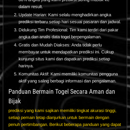
dalam result.
Update Harian: Kami selalu menghadirkan angka
prediksi terbaru setiap hari sesuai pasaran dan jadwal.
Didukung Tim Profesional: Tim kami terdiri dari pakar
angka dan analis data togel berpengalaman.
Gratis dan Mudah Diakses: Anda tidak perlu
membayar untuk mendapatkan prediksi ini. Cukup
kunjungi situs kami dan dapatkan prediksi setiap
harinya.
Komunitas Aktif: Kami memiliki komunitas pengguna
aktif yang saling berbagi informasi dan pengalaman.
Panduan Bermain Togel Secara Aman dan
Bijak
prediksi yang kami sajikan memiliki tingkat akurasi tinggi,
setiap pemain tetap dianjurkan untuk bermain dengan
penuh pertimbangan. Berikut beberapa panduan yang dapat