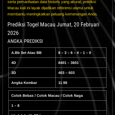
serta pemanfaatan data historis yang akurat, prediksi
Macau kali ini layak dijadikan referensi utama untuk
membantu meningkatkan peluang kemenangan Anda.
Prediksi Togel Macau Jumat, 20 Februari
2026
ANGKA PREDIKSI
A.Bb Set Atau BB
8 – 3 – 6 – 4 – 1 – 0
4D
8401 – 3601
3D
403 – 603
Angka Kembar
11 88
Colok Bebas / Colok Macau / Colok Naga
1 – 8