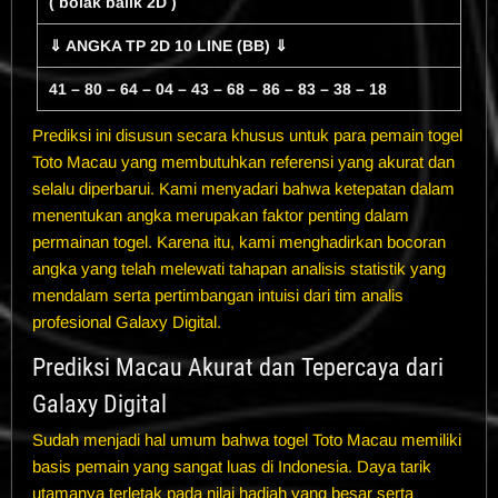
( bolak balik 2D )
⇓ ANGKA TP 2D 10 LINE (BB) ⇓
41 – 80 – 64 – 04 – 43 – 68 – 86 – 83 – 38 – 18
Prediksi ini disusun secara khusus untuk para pemain togel
Toto Macau yang membutuhkan referensi yang akurat dan
selalu diperbarui. Kami menyadari bahwa ketepatan dalam
menentukan angka merupakan faktor penting dalam
permainan togel. Karena itu, kami menghadirkan bocoran
angka yang telah melewati tahapan analisis statistik yang
mendalam serta pertimbangan intuisi dari tim analis
profesional Galaxy Digital.
Prediksi Macau Akurat dan Tepercaya dari
Galaxy Digital
Sudah menjadi hal umum bahwa togel Toto Macau memiliki
basis pemain yang sangat luas di Indonesia. Daya tarik
utamanya terletak pada nilai hadiah yang besar serta