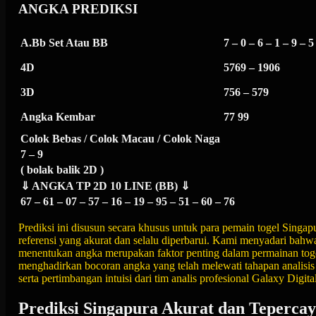
ANGKA PREDIKSI
A.Bb Set Atau BB
7 – 0 – 6 – 1 – 9 – 5
4D
5769 – 1906
3D
756 – 579
Angka Kembar
77 99
Colok Bebas / Colok Macau / Colok Naga
7 – 9
( bolak balik 2D )
⇓ ANGKA TP 2D 10 LINE (BB) ⇓
67 – 61 – 07 – 57 – 16 – 19 – 95 – 51 – 60 – 76
Prediksi ini disusun secara khusus untuk para pemain togel Sing
referensi yang akurat dan selalu diperbarui. Kami menyadari bahw
menentukan angka merupakan faktor penting dalam permainan toge
menghadirkan bocoran angka yang telah melewati tahapan analisis
serta pertimbangan intuisi dari tim analis profesional Galaxy Digital
Prediksi Singapura Akurat dan Tepercay