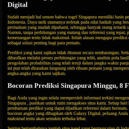
Digital
Sudah menjadi hal umum bahwa togel Singapura memiliki basis pe
Indonesia. Daya tarik utamanya terletak pada nilai hadiah yang be
permainan yang mudah dipahami, sehingga banyak orang tertarik 
Namun, tanpa perhitungan yang matang dan referensi yang tepat, 
kemenangan tentu tidak maksimal. Inilah alasan mengapa prediksi d
sebagai solusi penting bagi para pemain.
Prediksi yang kami sajikan tidak disusun secara sembarangan. Set
dihasilkan melalui proses perhitungan yang teliti, analisis pola hasi
pengolahan probabilitas yang telah teruji dalam jangka waktu panj
ini pun telah dirasakan langsung oleh ribuan pemain yang memper
angka-angka yang kami sajikan.
Bocoran Prediksi Singapura Minggu, 8 F
Bagi Anda yang ingin selalu memperoleh informasi terkini mengena
Singapura , pastikan untuk rutin mengakses situs kami. Setiap har
pembaruan prediksi yang dapat dijadikan referensi dalam bermain
bocoran angka yang dibagikan oleh Galaxy Digital, peluang Anda 
maksimal tentu akan semakin terbuka lebar.
Seiring bertambahnya jumlah situs togel yang bermunculan di Indon