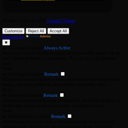
Prediksi Galaxy © 2025
Frontier Theme
Customize
Reject All
Accept All
Powered by
✖
►
Necessary Cookies
Always Active
Necessary cookies enable essential site features like secure log-ins
and consent preference adjustments. They do not store personal
data.
None
►
Functional Cookies
Remark
Functional cookies support features like content sharing on social
media, collecting feedback, and enabling third-party tools.
None
►
Analytical Cookies
Remark
Analytical cookies track visitor interactions, providing insights on
metrics like visitor count, bounce rate, and traffic sources.
None
►
Advertisement Cookies
Remark
Advertisement cookies deliver personalized ads based on your
previous visits and analyze the effectiveness of ad campaigns.