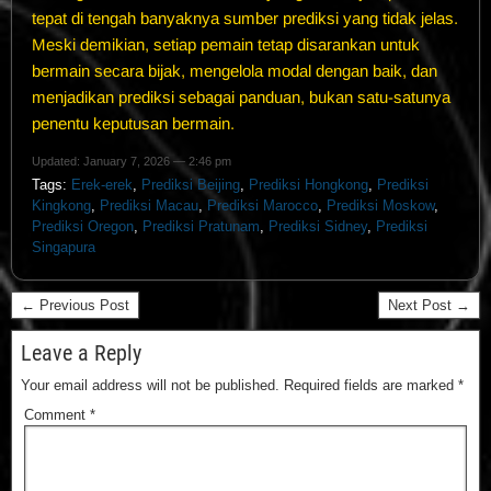
tepat di tengah banyaknya sumber prediksi yang tidak jelas.
Meski demikian, setiap pemain tetap disarankan untuk
bermain secara bijak, mengelola modal dengan baik, dan
menjadikan prediksi sebagai panduan, bukan satu-satunya
penentu keputusan bermain.
Updated: January 7, 2026 — 2:46 pm
Tags:
Erek-erek
,
Prediksi Beijing
,
Prediksi Hongkong
,
Prediksi
Kingkong
,
Prediksi Macau
,
Prediksi Marocco
,
Prediksi Moskow
,
Prediksi Oregon
,
Prediksi Pratunam
,
Prediksi Sidney
,
Prediksi
Singapura
← Previous Post
Next Post →
Leave a Reply
Your email address will not be published.
Required fields are marked
*
Comment
*