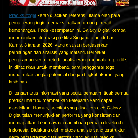
Prediksi togel
kerap dijadikan referensi utama oleh para
pemain yang ingin memaksimalkan peluang meraih
kemenangan. Pada kesempatan ini, Galaxy Digital kembali
membagikan informasi prediksi Singapura untuk hari
Kamis, 8 januari 2026, yang disusun berdasarkan
perhitungan dan analisis yang matang. Berbekal
pengalaman serta metode analisa yang mendalam, prediksi
ini dihadirkan untuk membantu para penggemar togel
menemukan angka potensial dengan tingkat akurasi yang
lebih baik.
Di tengah arus informasi yang begitu beragam, tidak semua
prediksi mampu memberikan ketepatan yang dapat
diandalkan. Namun, prediksi yang disajikan oleh Galaxy
Digital telah menunjukkan performa yang konsisten dan
mendapatkan kepercayaan dari ribuan pemain di seluruh
Indonesia. Didukung oleh metode analisis yang terstruktur
serta pemanfaatan data historis yang akurat, prediksi