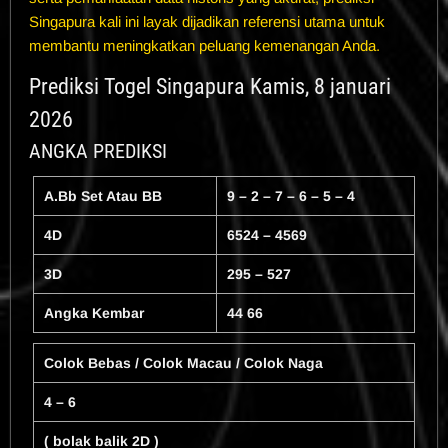
Singapura kali ini layak dijadikan referensi utama untuk
membantu meningkatkan peluang kemenangan Anda.
Prediksi Togel Singapura Kamis, 8 januari
2026
ANGKA PREDIKSI
A.Bb Set Atau BB
9 – 2 – 7 – 6 – 5 – 4
4D
6524 – 4569
3D
295 – 527
Angka Kembar
44 66
Colok Bebas / Colok Macau / Colok Naga
4 – 6
( bolak balik 2D )