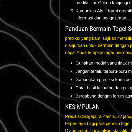
prediksi ini. Cukup kunjungi 
Komunitas Aktif: Kami memili
informasi dan pengalaman.
Panduan Bermain Togel S
prediksi yang kami sajikan memiliki
dianjurkan untuk bermain dengan 
dapat Anda terapkan agar permaina
Gunakan modal yang tidak m
Jangan terlalu terburu-buru
Gabungkan prediksi kami deng
Catat hasil keluaran dan pelaj
Bergabung dengan forum atau
KESIMPULAN
Prediksi Singapura Kamis, 22 janu
terpercaya bagi para pemain toge
Disusun melalui analisis statistik, 