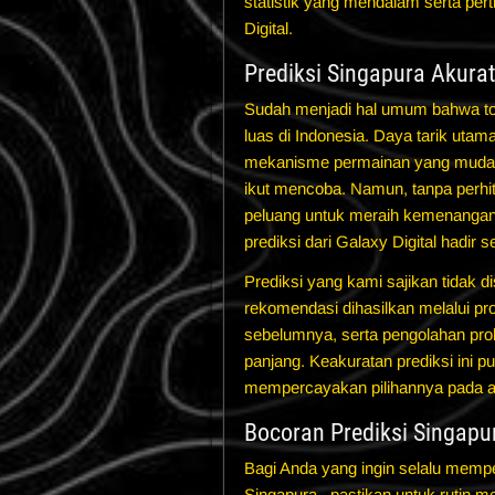
statistik yang mendalam serta perti
Digital.
Prediksi Singapura Akurat
Sudah menjadi hal umum bahwa tog
luas di Indonesia. Daya tarik utama
mekanisme permainan yang mudah 
ikut mencoba. Namun, tanpa perhit
peluang untuk meraih kemenangan 
prediksi dari Galaxy Digital hadir 
Prediksi yang kami sajikan tidak 
rekomendasi dihasilkan melalui pros
sebelumnya, serta pengolahan proba
panjang. Keakuratan prediksi ini p
mempercayakan pilihannya pada a
Bocoran Prediksi Singapu
Bagi Anda yang ingin selalu memper
Singapura , pastikan untuk rutin 