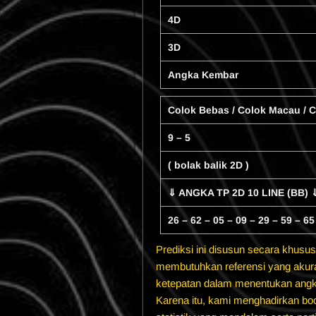
4D
3D
Angka Kembar
Colok Bebas / Colok Macau / 
9 – 5
( bolak balik 2D )
⇓ ANGKA TP 2D 10 LINE (BB) 
26 – 62 – 05 – 09 – 29 – 59 – 65
Prediksi ini disusun secara khusu
membutuhkan referensi yang akura
ketepatan dalam menentukan angka
Karena itu, kami menghadirkan boc