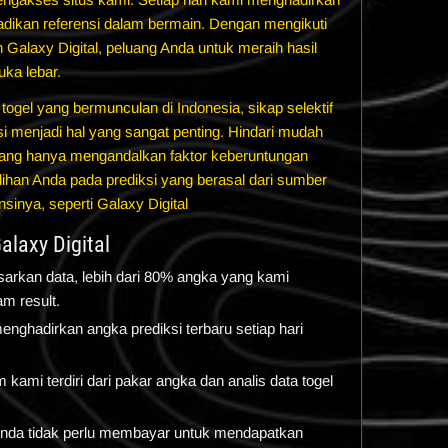
adikan referensi dalam bermain. Dengan mengikuti
 Galaxy Digital, peluang Anda untuk meraih hasil
ka lebar.
togel yang bermunculan di Indonesia, sikap selektif
 menjadi hal yang sangat penting. Hindari mudah
s yang hanya mengandalkan faktor keberuntungan
ihan Anda pada prediksi yang berasal dari sumber
nsinya, seperti Galaxy Digital
alaxy Digital
asarkan data, lebih dari 80% angka yang kami
am result.
enghadirkan angka prediksi terbaru setiap hari
 kami terdiri dari pakar angka dan analis data togel
Anda tidak perlu membayar untuk mendapatkan