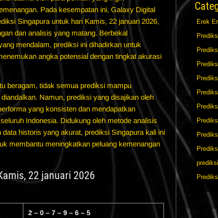
Categ
menangan. Pada kesempatan ini, Galaxy Digital
iksi Singapura untuk hari Kamis, 22 januari 2026,
Erek E
ngan dan analisis yang matang. Berbekal
Prediks
ang mendalam, prediksi ini dihadirkan untuk
Predik
enemukan angka potensial dengan tingkat akurasi
Prediks
Predik
gitu beragam, tidak semua prediksi mampu
Prediks
iandalkan. Namun, prediksi yang disajikan oleh
Predik
performa yang konsisten dan mendapatkan
 seluruh Indonesia. Didukung oleh metode analisis
Prediks
data historis yang akurat, prediksi Singapura kali ini
Prediks
 untuk membantu meningkatkan peluang kemenangan
Prediks
prediks
Kamis, 22 januari 2026
Prediks
2 – 0 – 7 – 9 – 6 – 5