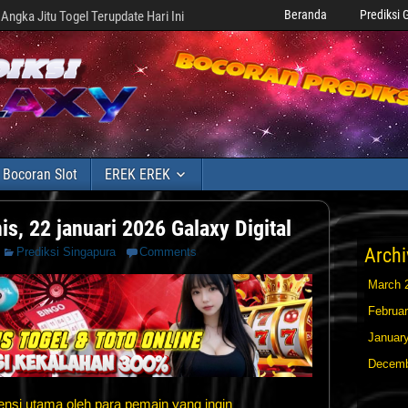
Beranda
Prediksi 
 Angka Jitu Togel Terupdate Hari Ini
Bocoran Slot
EREK EREK
s, 22 januari 2026 Galaxy Digital
Archi
Prediksi Singapura
Comments
March 
Februa
Januar
Decemb
rensi utama oleh para pemain yang ingin