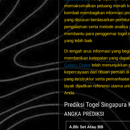
memaksimalkan peluang meraih ke
kembali membagikan informasi pred
yang disusun berdasarkan perhitu
pengalaman serta metode analisa y
membantu para penggemar togel m
yang lebih baik.
Di tengah arus informasi yang be
memberikan ketepatan yang dapat d
Galaxy Digital
telah menunjukkan 
kepercayaan dari ribuan pemain di
yang terstruktur serta pemanfaatan 
layak dijadikan referensi utama
Anda.
Prediksi Togel Singapura 
ANGKA PREDIKSI
A.Bb Set Atau BB