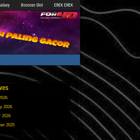
Galaxy
Bocoran Slot
EREK EREK
ves
2026
ry 2026
y 2026
er 2025