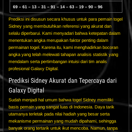
69 – 61 – 13 – 31 – 91 – 14 – 63 – 19 – 90 – 96
Prediksi ini disusun secara khusus untuk para pemain togel
Sidney yang membutuhkan referensi yang akurat dan
selalu diperbarui. Kami menyadari bahwa ketepatan dalam
menentukan angka merupakan faktor penting dalam
permainan togel. Karena itu, kami menghadirkan bocoran
angka yang telah melewati tahapan analisis statistik yang
mendalam serta pertimbangan intuisi dari tim analis
profesional Galaxy Digital.
Prediksi Sidney Akurat dan Tepercaya dari
Galaxy Digital
Sudah menjadi hal umum bahwa togel Sidney memiliki
basis pemain yang sangat luas di Indonesia. Daya tarik
utamanya terletak pada nilai hadiah yang besar serta
mekanisme permainan yang mudah dipahami, sehingga
banyak orang tertarik untuk ikut mencoba. Namun, tanpa