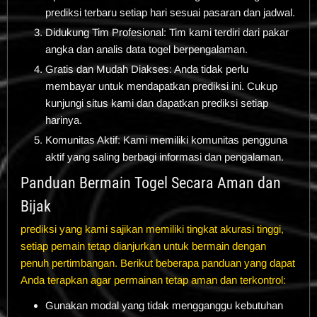
prediksi terbaru setiap hari sesuai pasaran dan jadwal.
Didukung Tim Profesional: Tim kami terdiri dari pakar
angka dan analis data togel berpengalaman.
Gratis dan Mudah Diakses: Anda tidak perlu
membayar untuk mendapatkan prediksi ini. Cukup
kunjungi situs kami dan dapatkan prediksi setiap
harinya.
Komunitas Aktif: Kami memiliki komunitas pengguna
aktif yang saling berbagi informasi dan pengalaman.
Panduan Bermain Togel Secara Aman dan
Bijak
prediksi yang kami sajikan memiliki tingkat akurasi tinggi,
setiap pemain tetap dianjurkan untuk bermain dengan
penuh pertimbangan. Berikut beberapa panduan yang dapat
Anda terapkan agar permainan tetap aman dan terkontrol:
Gunakan modal yang tidak mengganggu kebutuhan