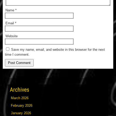
Name
*
Email
*
Website
Save my name, email, and website in this browser for the next
time I comment.
Archives
March 2026
February 2026
January 2026