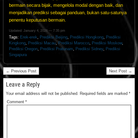
bermain secara bijak, mengelola modal dengan baik, dan
menjadikan prediksi sebagai panduan, bukan satu-satunya
penentu keputusan bermain.
Updated: January 4, 2026 — 7:35 pm
Tags:
Erek-erek
,
Prediksi Beijing
,
Prediksi Hongkong
,
Prediksi
Kingkong
,
Prediksi Macau
,
Prediksi Marocco
,
Prediksi Moskow
,
Prediksi Oregon
,
Prediksi Pratunam
,
Prediksi Sidney
,
Prediksi
Singapura
← Previous Post
Next Post →
Leave a Reply
Your email address will not be published.
Required fields are marked
*
Comment
*