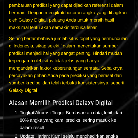
pembaruan prediksi yang dapat dijadikan referensi dalam
bermain. Dengan mengikuti bocoran angka yang dibagikan
oleh Galaxy Digital, peluang Anda untuk meraih hasil
maksimal tentu akan semakin terbuka lebar.
Seiring bertambahnya jumlah situs togel yang bermunculan
di Indonesia, sikap selektif dalam menentukan sumber
prediksi menjadi hal yang sangat penting. Hindari mudah
terpengaruh oleh situs tidak jelas yang hanya
mengandalkan faktor keberuntungan semata. Sebaiknya,
percayakan pilihan Anda pada prediksi yang berasal dari
sumber kredibel dan telah terbukti konsistensinya, seperti
Galaxy Digital
Alasan Memilih Prediksi Galaxy Digital
Tingkat Akurasi Tinggi: Berdasarkan data, lebih dari
80% angka yang kami prediksi sering masuk ke
dalam result.
Update Harian: Kami selalu menghadirkan angka