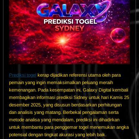
Prediksi togel
kerap dijadikan referensi utama oleh para
pemain yang ingin memaksimalkan peluang meraih
kemenangan. Pada kesempatan ini, Galaxy Digital kembali
membagikan informasi prediksi Sidney untuk hari Kamis 25
desember 2025, yang disusun berdasarkan perhitungan
dan analisis yang matang. Berbekal pengalaman serta
metode analisa yang mendalam, prediksi ini dihadirkan
untuk membantu para penggemar togel menemukan angka
potensial dengan tingkat akurasi yang lebih baik.