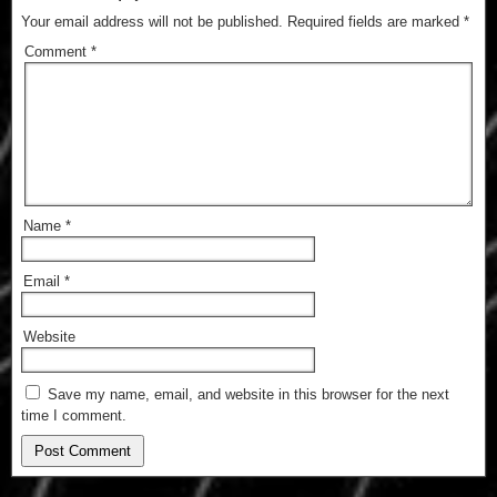
Your email address will not be published.
Required fields are marked
*
Comment
*
Name
*
Email
*
Website
Save my name, email, and website in this browser for the next
time I comment.