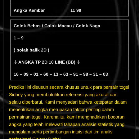
Angka Kembar
11 99
Colok Bebas / Colok Macau / Colok Naga
1 – 9
( bolak balik 2D )
⇓ ANGKA TP 2D 10 LINE (BB) ⇓
16 – 09 – 01 – 60 – 13 – 63 – 91 – 98 – 31 – 03
Prediksi ini disusun secara khusus untuk para pemain togel
Sidney yang membutuhkan referensi yang akurat dan
selalu diperbarui. Kami menyadari bahwa ketepatan dalam
menentukan angka merupakan faktor penting dalam
permainan togel. Karena itu, kami menghadirkan bocoran
angka yang telah melewati tahapan analisis statistik yang
mendalam serta pertimbangan intuisi dari tim analis