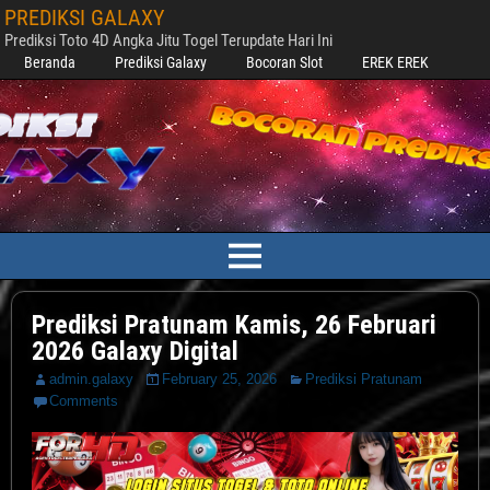
PREDIKSI GALAXY
Prediksi Toto 4D Angka Jitu Togel Terupdate Hari Ini
Beranda
Prediksi Galaxy
Bocoran Slot
EREK EREK
Prediksi Pratunam Kamis, 26 Februari
2026 Galaxy Digital
admin.galaxy
February 25, 2026
Prediksi Pratunam
Comments