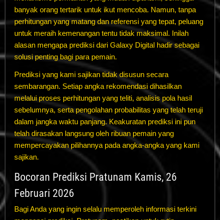
banyak orang tertarik untuk ikut mencoba. Namun, tanpa
perhitungan yang matang dan referensi yang tepat, peluang
untuk meraih kemenangan tentu tidak maksimal. Inilah
alasan mengapa prediksi dari Galaxy Digital hadir sebagai
solusi penting bagi para pemain.
Prediksi yang kami sajikan tidak disusun secara
sembarangan. Setiap angka rekomendasi dihasilkan
melalui proses perhitungan yang teliti, analisis pola hasil
sebelumnya, serta pengolahan probabilitas yang telah teruji
dalam jangka waktu panjang. Keakuratan prediksi ini pun
telah dirasakan langsung oleh ribuan pemain yang
mempercayakan pilihannya pada angka-angka yang kami
sajikan.
Bocoran Prediksi Pratunam Kamis, 26
Februari 2026
Bagi Anda yang ingin selalu memperoleh informasi terkini