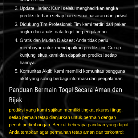
Update Harian: Kami selalu menghadirkan angka
prediksi terbaru setiap hari sesuai pasaran dan jadwal.
Didukung Tim Profesional: Tim kami terdiri dari pakar
angka dan analis data togel berpengalaman.
Gratis dan Mudah Diakses: Anda tidak perlu
membayar untuk mendapatkan prediksi ini. Cukup
kunjungi situs kami dan dapatkan prediksi setiap
harinya.
Komunitas Aktif: Kami memiliki komunitas pengguna
aktif yang saling berbagi informasi dan pengalaman.
Panduan Bermain Togel Secara Aman dan
Bijak
prediksi yang kami sajikan memiliki tingkat akurasi tinggi,
setiap pemain tetap dianjurkan untuk bermain dengan
penuh pertimbangan. Berikut beberapa panduan yang dapat
Anda terapkan agar permainan tetap aman dan terkontrol: