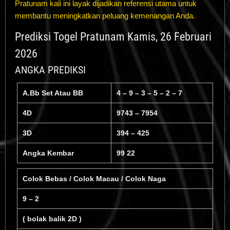
Pratunam kali ini layak dijadikan referensi utama untuk
membantu meningkatkan peluang kemenangan Anda.
Prediksi Togel Pratunam Kamis, 26 Februari
2026
ANGKA PREDIKSI
A.Bb Set Atau BB
4 – 9 – 3 – 5 – 2 – 7
4D
9743 – 7954
3D
394 – 425
Angka Kembar
99 22
Colok Bebas / Colok Macau / Colok Naga
9 – 2
( bolak balik 2D )