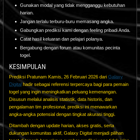
Gunakan modal yang tidak mengganggu kebutuhan
harian.
Jangan terlalu terburu-buru memasang angka.
Gabungkan prediksi kami dengan feeling pribadi Anda.
Catat hasil keluaran dan pelajari polanya.
Bergabung dengan forum atau komunitas pecinta
togel.
KESIMPULAN
Prediksi Pratunam Kamis, 26 Februari 2026 dari
Galaxy
Digital
hadir sebagai referensi terpercaya bagi para pemain
togel yang ingin meningkatkan peluang kemenangan.
Disusun melalui analisis statistik, data historis, dan
pengalaman tim profesional, prediksi ini menawarkan
angka-angka potensial dengan tingkat akurasi tinggi.
Ditambah dengan update harian, akses gratis, serta
dukungan komunitas aktif, Galaxy Digital menjadi pilihan