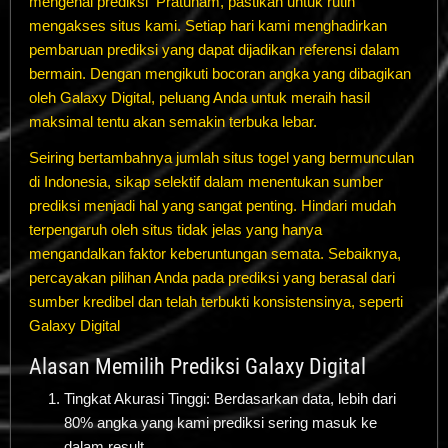
mengenai prediksi Pratunam, pastikan untuk rutin
mengakses situs kami. Setiap hari kami menghadirkan
pembaruan prediksi yang dapat dijadikan referensi dalam
bermain. Dengan mengikuti bocoran angka yang dibagikan
oleh Galaxy Digital, peluang Anda untuk meraih hasil
maksimal tentu akan semakin terbuka lebar.
Seiring bertambahnya jumlah situs togel yang bermunculan
di Indonesia, sikap selektif dalam menentukan sumber
prediksi menjadi hal yang sangat penting. Hindari mudah
terpengaruh oleh situs tidak jelas yang hanya
mengandalkan faktor keberuntungan semata. Sebaiknya,
percayakan pilihan Anda pada prediksi yang berasal dari
sumber kredibel dan telah terbukti konsistensinya, seperti
Galaxy Digital
Alasan Memilih Prediksi Galaxy Digital
Tingkat Akurasi Tinggi: Berdasarkan data, lebih dari
80% angka yang kami prediksi sering masuk ke
dalam result.