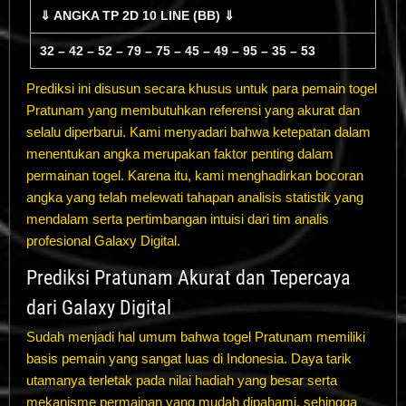
⇓ ANGKA TP 2D 10 LINE (BB) ⇓
32 – 42 – 52 – 79 – 75 – 45 – 49 – 95 – 35 – 53
Prediksi ini disusun secara khusus untuk para pemain togel
Pratunam yang membutuhkan referensi yang akurat dan
selalu diperbarui. Kami menyadari bahwa ketepatan dalam
menentukan angka merupakan faktor penting dalam
permainan togel. Karena itu, kami menghadirkan bocoran
angka yang telah melewati tahapan analisis statistik yang
mendalam serta pertimbangan intuisi dari tim analis
profesional Galaxy Digital.
Prediksi Pratunam Akurat dan Tepercaya
dari Galaxy Digital
Sudah menjadi hal umum bahwa togel Pratunam memiliki
basis pemain yang sangat luas di Indonesia. Daya tarik
utamanya terletak pada nilai hadiah yang besar serta
mekanisme permainan yang mudah dipahami, sehingga