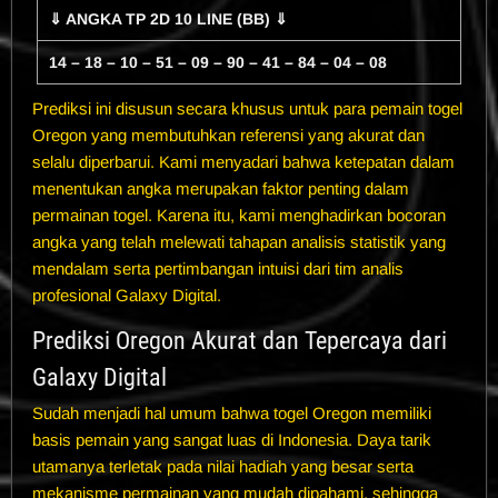
⇓ ANGKA TP 2D 10 LINE (BB) ⇓
14 – 18 – 10 – 51 – 09 – 90 – 41 – 84 – 04 – 08
Prediksi ini disusun secara khusus untuk para pemain togel
Oregon yang membutuhkan referensi yang akurat dan
selalu diperbarui. Kami menyadari bahwa ketepatan dalam
menentukan angka merupakan faktor penting dalam
permainan togel. Karena itu, kami menghadirkan bocoran
angka yang telah melewati tahapan analisis statistik yang
mendalam serta pertimbangan intuisi dari tim analis
profesional Galaxy Digital.
Prediksi Oregon Akurat dan Tepercaya dari
Galaxy Digital
Sudah menjadi hal umum bahwa togel Oregon memiliki
basis pemain yang sangat luas di Indonesia. Daya tarik
utamanya terletak pada nilai hadiah yang besar serta
mekanisme permainan yang mudah dipahami, sehingga