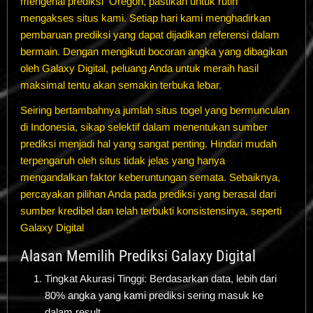
mengenai prediksi Oregon, pastikan untuk rutin
mengakses situs kami. Setiap hari kami menghadirkan
pembaruan prediksi yang dapat dijadikan referensi dalam
bermain. Dengan mengikuti bocoran angka yang dibagikan
oleh Galaxy Digital, peluang Anda untuk meraih hasil
maksimal tentu akan semakin terbuka lebar.
Seiring bertambahnya jumlah situs togel yang bermunculan
di Indonesia, sikap selektif dalam menentukan sumber
prediksi menjadi hal yang sangat penting. Hindari mudah
terpengaruh oleh situs tidak jelas yang hanya
mengandalkan faktor keberuntungan semata. Sebaiknya,
percayakan pilihan Anda pada prediksi yang berasal dari
sumber kredibel dan telah terbukti konsistensinya, seperti
Galaxy Digital
Alasan Memilih Prediksi Galaxy Digital
Tingkat Akurasi Tinggi: Berdasarkan data, lebih dari
80% angka yang kami prediksi sering masuk ke
dalam result.