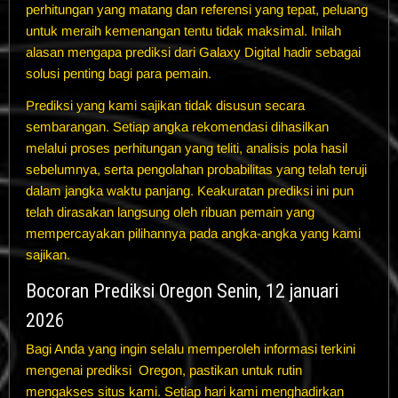
perhitungan yang matang dan referensi yang tepat, peluang
untuk meraih kemenangan tentu tidak maksimal. Inilah
alasan mengapa prediksi dari Galaxy Digital hadir sebagai
solusi penting bagi para pemain.
Prediksi yang kami sajikan tidak disusun secara
sembarangan. Setiap angka rekomendasi dihasilkan
melalui proses perhitungan yang teliti, analisis pola hasil
sebelumnya, serta pengolahan probabilitas yang telah teruji
dalam jangka waktu panjang. Keakuratan prediksi ini pun
telah dirasakan langsung oleh ribuan pemain yang
mempercayakan pilihannya pada angka-angka yang kami
sajikan.
Bocoran Prediksi Oregon Senin, 12 januari
2026
Bagi Anda yang ingin selalu memperoleh informasi terkini
mengenai prediksi Oregon, pastikan untuk rutin
mengakses situs kami. Setiap hari kami menghadirkan