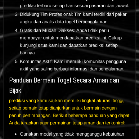
prediksi terbaru setiap hari sesuai pasaran dan jadwal.
Didukung Tim Profesional: Tim kami terdiri dari pakar
angka dan analis data togel berpengalaman.
Gratis dan Mudah Diakses: Anda tidak perlu
membayar untuk mendapatkan prediksi ini. Cukup
kunjungi situs kami dan dapatkan prediksi setiap
harinya.
Komunitas Aktif: Kami memiliki komunitas pengguna
aktif yang saling berbagi informasi dan pengalaman.
Panduan Bermain Togel Secara Aman dan
Bijak
prediksi yang kami sajikan memiliki tingkat akurasi tinggi,
setiap pemain tetap dianjurkan untuk bermain dengan
penuh pertimbangan. Berikut beberapa panduan yang dapat
Anda terapkan agar permainan tetap aman dan terkontrol:
Gunakan modal yang tidak mengganggu kebutuhan