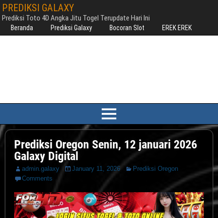
PREDIKSI GALAXY
Prediksi Toto 4D Angka Jitu Togel Terupdate Hari Ini
Beranda
Prediksi Galaxy
Bocoran Slot
EREK EREK
Prediksi Oregon Senin, 12 januari 2026
Galaxy Digital
admin.galaxy
January 11, 2026
Prediksi Oregon
Comments