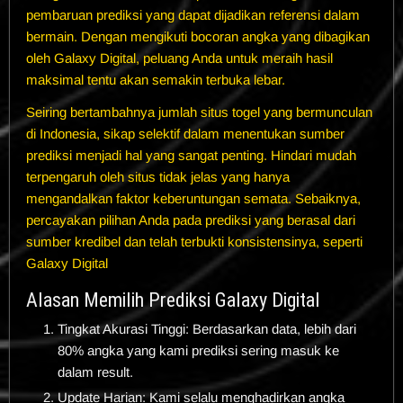
pembaruan prediksi yang dapat dijadikan referensi dalam
bermain. Dengan mengikuti bocoran angka yang dibagikan
oleh Galaxy Digital, peluang Anda untuk meraih hasil
maksimal tentu akan semakin terbuka lebar.
Seiring bertambahnya jumlah situs togel yang bermunculan
di Indonesia, sikap selektif dalam menentukan sumber
prediksi menjadi hal yang sangat penting. Hindari mudah
terpengaruh oleh situs tidak jelas yang hanya
mengandalkan faktor keberuntungan semata. Sebaiknya,
percayakan pilihan Anda pada prediksi yang berasal dari
sumber kredibel dan telah terbukti konsistensinya, seperti
Galaxy Digital
Alasan Memilih Prediksi Galaxy Digital
Tingkat Akurasi Tinggi: Berdasarkan data, lebih dari
80% angka yang kami prediksi sering masuk ke
dalam result.
Update Harian: Kami selalu menghadirkan angka