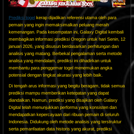
Prediksi togel
kerap dijadikan referensi utama oleh para
pemain yang ingin memaksimalkan peluang meraih
kemenangan. Pada kesempatan ini, Galaxy Digital kembali
membagikan informasi prediksi Oregon untuk hari Senin, 12
januari 2026, yang disusun berdasarkan perhitungan dan
analisis yang matang. Berbekal pengalaman serta metode
analisa yang mendalam, prediksi ini dihadirkan untuk
membantu para penggemar togel menemukan angka
potensial dengan tingkat akurasi yang lebih baik.
Di tengah arus informasi yang begitu beragam, tidak semua
prediksi mampu memberikan ketepatan yang dapat
diandalkan. Namun, prediksi yang disajikan oleh Galaxy
Digital telah menunjukkan performa yang konsisten dan
mendapatkan kepercayaan dari ribuan pemain di seluruh
Indonesia. Didukung oleh metode analisis yang terstruktur
serta pemanfaatan data historis yang akurat, prediksi