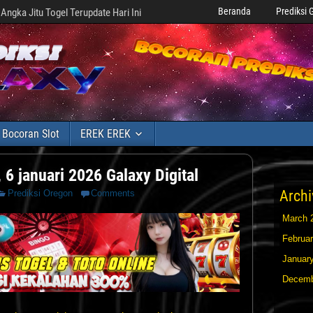
Beranda
Prediksi 
 Angka Jitu Togel Terupdate Hari Ini
Bocoran Slot
EREK EREK
 6 januari 2026 Galaxy Digital
Archi
Prediksi Oregon
Comments
March 
Februa
Januar
Decemb