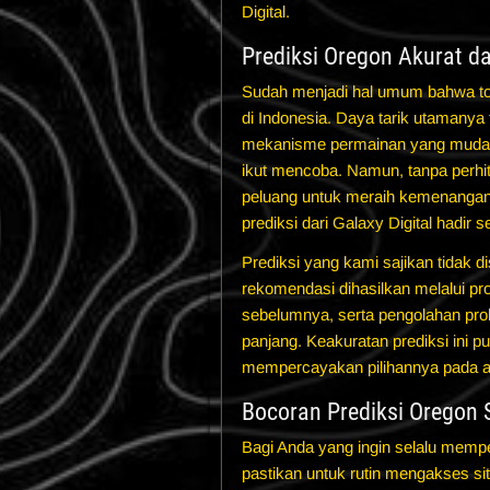
Digital.
Prediksi Oregon Akurat da
Sudah menjadi hal umum bahwa tog
di Indonesia. Daya tarik utamanya 
mekanisme permainan yang mudah 
ikut mencoba. Namun, tanpa perhit
peluang untuk meraih kemenangan 
prediksi dari Galaxy Digital hadir 
Prediksi yang kami sajikan tidak 
rekomendasi dihasilkan melalui pros
sebelumnya, serta pengolahan proba
panjang. Keakuratan prediksi ini p
mempercayakan pilihannya pada a
Bocoran Prediksi Oregon S
Bagi Anda yang ingin selalu mempe
pastikan untuk rutin mengakses s