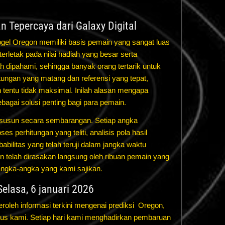
n Tepercaya dari Galaxy Digital
el Oregon memiliki basis pemain yang sangat luas
terletak pada nilai hadiah yang besar serta
dipahami, sehingga banyak orang tertarik untuk
ungan yang matang dan referensi yang tepat,
tentu tidak maksimal. Inilah alasan mengapa
sebagai solusi penting bagi para pemain.
disusun secara sembarangan. Setiap angka
es perhitungan yang teliti, analisis pola hasil
bilitas yang telah teruji dalam jangka waktu
un telah dirasakan langsung oleh ribuan pemain yang
ngka-angka yang kami sajikan.
elasa, 6 januari 2026
roleh informasi terkini mengenai prediksi Oregon,
itus kami. Setiap hari kami menghadirkan pembaruan