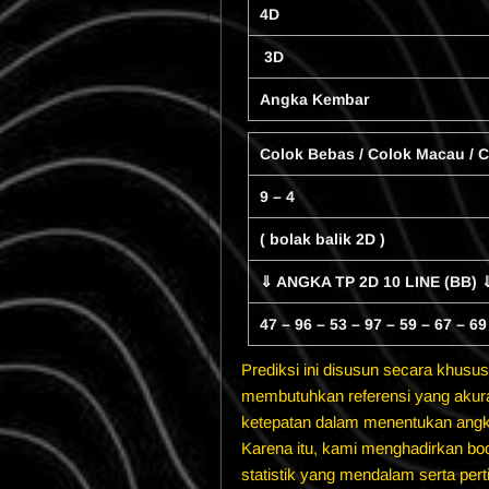
4D
3D
Angka Kembar
Colok Bebas / Colok Macau / 
9 – 4
( bolak balik 2D )
⇓ ANGKA TP 2D 10 LINE (BB) 
47 – 96 – 53 – 97 – 59 – 67 – 69
Prediksi ini disusun secara khusu
membutuhkan referensi yang akura
ketepatan dalam menentukan angka
Karena itu, kami menghadirkan boc
statistik yang mendalam serta perti