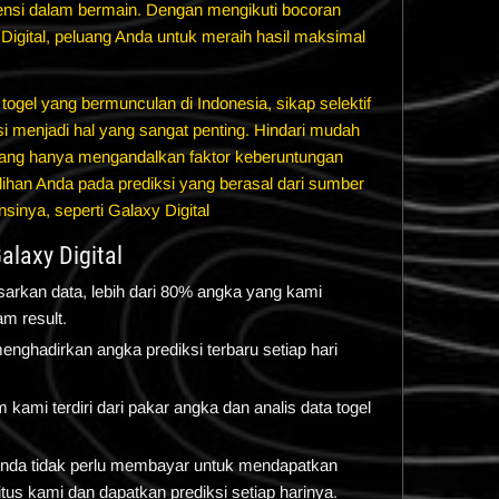
erensi dalam bermain. Dengan mengikuti bocoran
Digital, peluang Anda untuk meraih hasil maksimal
togel yang bermunculan di Indonesia, sikap selektif
 menjadi hal yang sangat penting. Hindari mudah
s yang hanya mengandalkan faktor keberuntungan
ihan Anda pada prediksi yang berasal dari sumber
nsinya, seperti Galaxy Digital
alaxy Digital
asarkan data, lebih dari 80% angka yang kami
am result.
enghadirkan angka prediksi terbaru setiap hari
 kami terdiri dari pakar angka dan analis data togel
Anda tidak perlu membayar untuk mendapatkan
situs kami dan dapatkan prediksi setiap harinya.