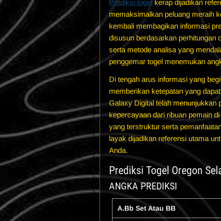
Prediksi togel
kerap dijadikan refe
memaksimalkan peluang meraih ke
kembali membagikan informasi pred
disusun berdasarkan perhitungan 
serta metode analisa yang mendala
penggemar togel menemukan angka p
Di tengah arus informasi yang be
memberikan ketepatan yang dapat d
Galaxy Digital telah menunjukkan
kepercayaan dari ribuan pemain di
yang terstruktur serta pemanfaatan 
layak dijadikan referensi utama
Anda.
Prediksi Togel Oregon Sel
ANGKA PREDIKSI
A.Bb Set Atau BB