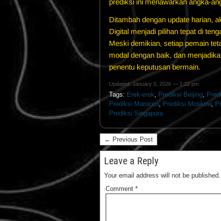
prediksi ini menawarkan angka-angk
Ditambah dengan update harian, ak
Digital menjadi pilihan tepat di te
Meski demikian, setiap pemain tet
modal dengan baik, dan menjadika
penentu keputusan bermain.
Updated: January 5, 2026 — 1:22 pm
Tags:
Erek-erek
,
Prediksi Beijing
,
Pred
Prediksi Marocco
,
Prediksi Moskow
,
P
Prediksi Singapura
← Previous Post
Leave a Reply
Your email address will not be published.
Comment
*