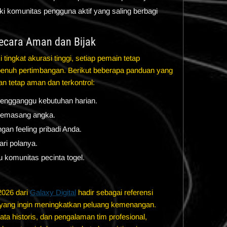
ki komunitas pengguna aktif yang saling berbagi
ecara Aman dan Bijak
 tingkat akurasi tinggi, setiap pemain tetap
penuh pertimbangan. Berikut beberapa panduan yang
n tetap aman dan terkontrol:
engganggu kebutuhan harian.
 memasang angka.
an feeling pribadi Anda.
ari polanya.
 komunitas pecinta togel.
2026 dari
Galaxy Digital
hadir sebagai referensi
l yang ingin meningkatkan peluang kemenangan.
data historis, dan pengalaman tim profesional,