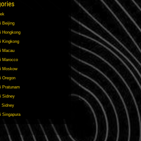
ories
rek
i Beijing
si Hongkong
i Kingkong
si Macau
i Marocco
si Moskow
i Oregon
i Pratunam
i Sidney
i Sidney
i Singapura