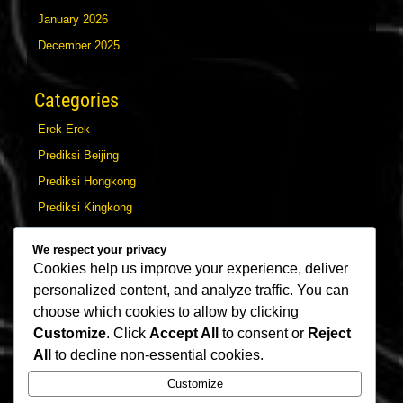
January 2026
December 2025
Categories
Erek Erek
Prediksi Beijing
Prediksi Hongkong
Prediksi Kingkong
Prediksi Macau
We respect your privacy
Prediksi Marocco
Cookies help us improve your experience, deliver
Prediksi Moskow
personalized content, and analyze traffic. You can
choose which cookies to allow by clicking
Prediksi Oregon
Customize
. Click
Accept All
to consent or
Reject
Prediksi Pratunam
All
to decline non-essential cookies.
Prediksi Sidney
Customize
prediksi Sidney