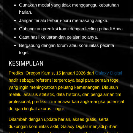
Gunakan modal yang tidak mengganggu kebutuhan
harian.
Jangan terlalu terburu-buru memasang angka.
Gabungkan prediksi kami dengan feeling pribadi Anda.
Catat hasil keluaran dan pelajari polanya.
Bergabung dengan forum atau komunitas pecinta
togel.
KESIMPULAN
Prediksi Oregon Kamis, 15 januari 2026 dari
Galaxy Digital
hadir sebagai referensi terpercaya bagi para pemain togel
yang ingin meningkatkan peluang kemenangan. Disusun
melalui analisis statistik, data historis, dan pengalaman tim
profesional, prediksi ini menawarkan angka-angka potensial
dengan tingkat akurasi tinggi.
Ditambah dengan update harian, akses gratis, serta
dukungan komunitas aktif, Galaxy Digital menjadi pilihan