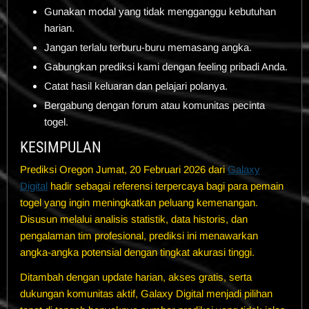
Gunakan modal yang tidak mengganggu kebutuhan
harian.
Jangan terlalu terburu-buru memasang angka.
Gabungkan prediksi kami dengan feeling pribadi Anda.
Catat hasil keluaran dan pelajari polanya.
Bergabung dengan forum atau komunitas pecinta
togel.
KESIMPULAN
Prediksi Oregon Jumat, 20 Februari 2026 dari
Galaxy
Digital
hadir sebagai referensi terpercaya bagi para pemain
togel yang ingin meningkatkan peluang kemenangan.
Disusun melalui analisis statistik, data historis, dan
pengalaman tim profesional, prediksi ini menawarkan
angka-angka potensial dengan tingkat akurasi tinggi.
Ditambah dengan update harian, akses gratis, serta
dukungan komunitas aktif, Galaxy Digital menjadi pilihan