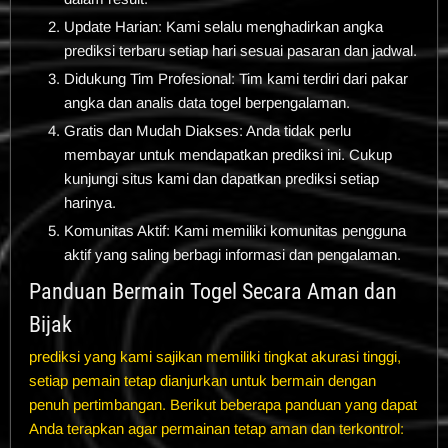
Update Harian: Kami selalu menghadirkan angka
prediksi terbaru setiap hari sesuai pasaran dan jadwal.
Didukung Tim Profesional: Tim kami terdiri dari pakar
angka dan analis data togel berpengalaman.
Gratis dan Mudah Diakses: Anda tidak perlu
membayar untuk mendapatkan prediksi ini. Cukup
kunjungi situs kami dan dapatkan prediksi setiap
harinya.
Komunitas Aktif: Kami memiliki komunitas pengguna
aktif yang saling berbagi informasi dan pengalaman.
Panduan Bermain Togel Secara Aman dan
Bijak
prediksi yang kami sajikan memiliki tingkat akurasi tinggi,
setiap pemain tetap dianjurkan untuk bermain dengan
penuh pertimbangan. Berikut beberapa panduan yang dapat
Anda terapkan agar permainan tetap aman dan terkontrol: