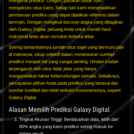
mengenai prediksi Oregon, pastikan untuk rutin
mengakses situs kami. Setiap hari kami menghadirkan
pembaruan prediksi yang dapat dijadikan referensi dalam
bermain. Dengan mengikuti bocoran angka yang dibagikan
oleh Galaxy Digital, peluang Anda untuk meraih hasil
maksimal tentu akan semakin terbuka lebar.
Seiring bertambahnya jumlah situs togel yang bermunculan
di Indonesia, sikap selektif dalam menentukan sumber
prediksi menjadi hal yang sangat penting. Hindari mudah
terpengaruh oleh situs tidak jelas yang hanya
mengandalkan faktor keberuntungan semata. Sebaiknya,
percayakan pilihan Anda pada prediksi yang berasal dari
sumber kredibel dan telah terbukti konsistensinya, seperti
Galaxy Digital
Alasan Memilih Prediksi Galaxy Digital
Tingkat Akurasi Tinggi: Berdasarkan data, lebih dari
80% angka yang kami prediksi sering masuk ke
dalam result.