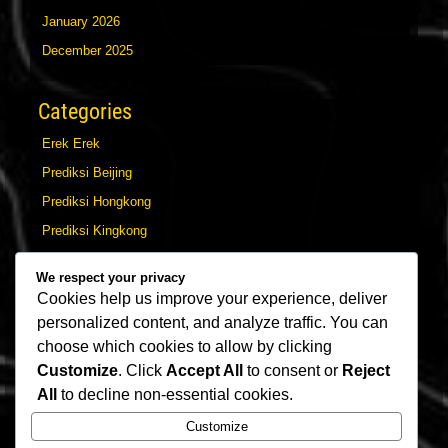
January 2026
December 2025
Categories
Erek Erek
Prediksi Beijing
Prediksi Hongkong
Prediksi Kingkong
Prediksi Macau
We respect your privacy
Prediksi Marocco
Cookies help us improve your experience, deliver
Prediksi Moskow
personalized content, and analyze traffic. You can
choose which cookies to allow by clicking
Prediksi Oregon
Customize
. Click
Accept All
to consent or
Reject
Prediksi Pratunam
All
to decline non-essential cookies.
Prediksi Sidney
Customize
prediksi Sidney