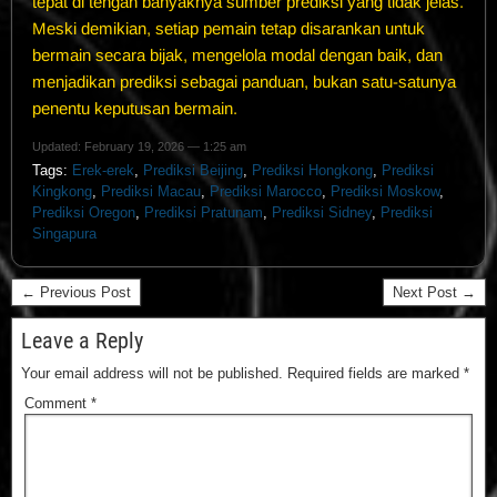
tepat di tengah banyaknya sumber prediksi yang tidak jelas.
Meski demikian, setiap pemain tetap disarankan untuk
bermain secara bijak, mengelola modal dengan baik, dan
menjadikan prediksi sebagai panduan, bukan satu-satunya
penentu keputusan bermain.
Updated: February 19, 2026 — 1:25 am
Tags:
Erek-erek
,
Prediksi Beijing
,
Prediksi Hongkong
,
Prediksi
Kingkong
,
Prediksi Macau
,
Prediksi Marocco
,
Prediksi Moskow
,
Prediksi Oregon
,
Prediksi Pratunam
,
Prediksi Sidney
,
Prediksi
Singapura
← Previous Post
Next Post →
Leave a Reply
Your email address will not be published.
Required fields are marked
*
Comment
*