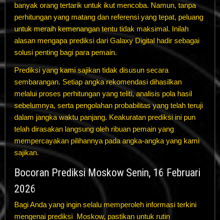
banyak orang tertarik untuk ikut mencoba. Namun, tanpa
perhitungan yang matang dan referensi yang tepat, peluang
untuk meraih kemenangan tentu tidak maksimal. Inilah
alasan mengapa prediksi dari Galaxy Digital hadir sebagai
solusi penting bagi para pemain.
Prediksi yang kami sajikan tidak disusun secara
sembarangan. Setiap angka rekomendasi dihasilkan
melalui proses perhitungan yang teliti, analisis pola hasil
sebelumnya, serta pengolahan probabilitas yang telah teruji
dalam jangka waktu panjang. Keakuratan prediksi ini pun
telah dirasakan langsung oleh ribuan pemain yang
mempercayakan pilihannya pada angka-angka yang kami
sajikan.
Bocoran Prediksi Moskow Senin, 16 Februari
2026
Bagi Anda yang ingin selalu memperoleh informasi terkini
mengenai prediksi Moskow, pastikan untuk rutin