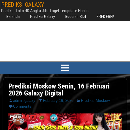
PREDIKSI GALAXY
Prediksi Toto 4D Angka Jitu Togel Terupdate Hari Ini
Beranda
Prediksi Galaxy
Bocoran Slot
EREK EREK
Prediksi Moskow Senin, 16 Februari
2026 Galaxy Digital
admin.galaxy
February 16, 2026
Prediksi Moskow
Comments