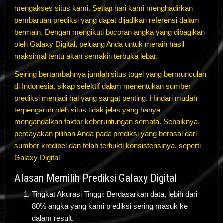
mengakses situs kami. Setiap hari kami menghadirkan
pembaruan prediksi yang dapat dijadikan referensi dalam
bermain. Dengan mengikuti bocoran angka yang dibagikan
oleh Galaxy Digital, peluang Anda untuk meraih hasil
maksimal tentu akan semakin terbuka lebar.
Seiring bertambahnya jumlah situs togel yang bermunculan
di Indonesia, sikap selektif dalam menentukan sumber
prediksi menjadi hal yang sangat penting. Hindari mudah
terpengaruh oleh situs tidak jelas yang hanya
mengandalkan faktor keberuntungan semata. Sebaiknya,
percayakan pilihan Anda pada prediksi yang berasal dari
sumber kredibel dan telah terbukti konsistensinya, seperti
Galaxy Digital
Alasan Memilih Prediksi Galaxy Digital
Tingkat Akurasi Tinggi: Berdasarkan data, lebih dari
80% angka yang kami prediksi sering masuk ke
dalam result.