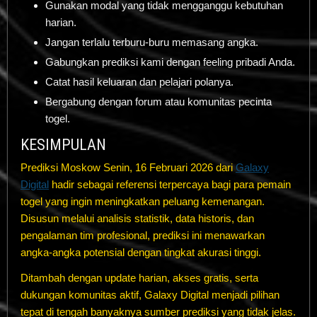
Gunakan modal yang tidak mengganggu kebutuhan
harian.
Jangan terlalu terburu-buru memasang angka.
Gabungkan prediksi kami dengan feeling pribadi Anda.
Catat hasil keluaran dan pelajari polanya.
Bergabung dengan forum atau komunitas pecinta
togel.
KESIMPULAN
Prediksi Moskow Senin, 16 Februari 2026 dari
Galaxy
Digital
hadir sebagai referensi terpercaya bagi para pemain
togel yang ingin meningkatkan peluang kemenangan.
Disusun melalui analisis statistik, data historis, dan
pengalaman tim profesional, prediksi ini menawarkan
angka-angka potensial dengan tingkat akurasi tinggi.
Ditambah dengan update harian, akses gratis, serta
dukungan komunitas aktif, Galaxy Digital menjadi pilihan
tepat di tengah banyaknya sumber prediksi yang tidak jelas.