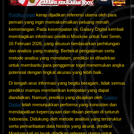
Prediksi togel
kerap dijadikan referensi utama oleh para
pemain yang ingin memaksimalkan peluang meraih
kemenangan. Pada kesempatan ini, Galaxy Digital kembali
membagikan informasi prediksi Moskow untuk hari Senin,
16 Februari 2026, yang disusun berdasarkan perhitungan
dan analisis yang matang. Berbekal pengalaman serta
metode analisa yang mendalam, prediksi ini dihadirkan
untuk membantu para penggemar togel menemukan angka
potensial dengan tingkat akurasi yang lebih baik.
Di tengah arus informasi yang begitu beragam, tidak semua
prediksi mampu memberikan ketepatan yang dapat
diandalkan. Namun, prediksi yang disajikan oleh
Galaxy
Digital
telah menunjukkan performa yang konsisten dan
mendapatkan kepercayaan dari ribuan pemain di seluruh
Indonesia. Didukung oleh metode analisis yang terstruktur
serta pemanfaatan data historis yang akurat, prediksi
Moskow kali ini layak dijadikan referensi utama untuk