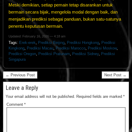
Meski demikian, setiap pemain tetap disarankan untuk
bermain secara bijak, mengelola modal dengan baik, dan
menjadikan prediksi sebagai panduan, bukan satu-satunya
penentu keputusan bermain.
Updated: February 16, 2026 — 4:18 am
Tags:
Erek-erek
,
Prediksi Beijing
,
Prediksi Hongkong
,
Prediksi
Kingkong
,
Prediksi Macau
,
Prediksi Marocco
,
Prediksi Moskow
,
Prediksi Oregon
,
Prediksi Pratunam
,
Prediksi Sidney
,
Prediksi
Singapura
← Previous Post
Next Post →
Leave a Reply
Your email address will not be published.
Required fields are marked
*
Comment
*