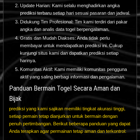
Update Harian: Kami selalu menghadirkan angka
prediksi terbaru setiap hari sesuai pasaran dan jadwal.
Didukung Tim Profesional: Tim kami terdiri dari pakar
angka dan analis data togel berpengalaman.
Gratis dan Mudah Diakses: Anda tidak perlu
membayar untuk mendapatkan prediksi ini. Cukup
kunjungi situs kami dan dapatkan prediksi setiap
harinya.
Komunitas Aktif: Kami memiliki komunitas pengguna
aktif yang saling berbagi informasi dan pengalaman.
Panduan Bermain Togel Secara Aman dan
Bijak
prediksi yang kami sajikan memiliki tingkat akurasi tinggi,
setiap pemain tetap dianjurkan untuk bermain dengan
penuh pertimbangan. Berikut beberapa panduan yang dapat
Anda terapkan agar permainan tetap aman dan terkontrol: