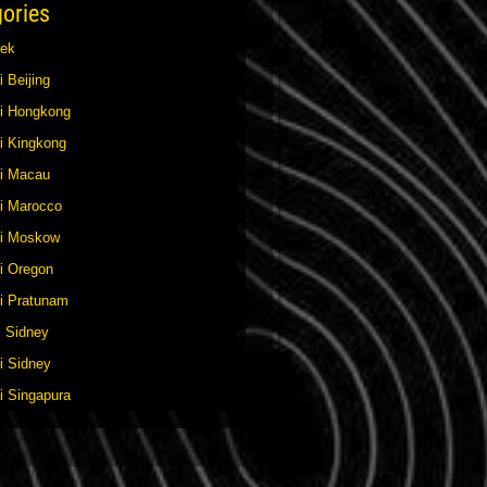
ories
rek
i Beijing
si Hongkong
i Kingkong
si Macau
i Marocco
si Moskow
i Oregon
i Pratunam
i Sidney
i Sidney
i Singapura