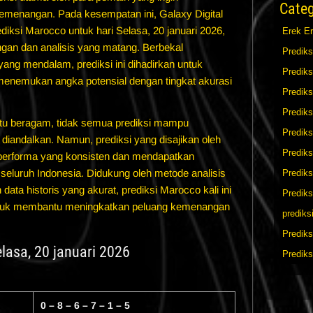
Categ
menangan. Pada kesempatan ini, Galaxy Digital
iksi Marocco untuk hari Selasa, 20 januari 2026,
Erek E
ngan dan analisis yang matang. Berbekal
Prediks
ang mendalam, prediksi ini dihadirkan untuk
Predik
enemukan angka potensial dengan tingkat akurasi
Prediks
Predik
gitu beragam, tidak semua prediksi mampu
Prediks
iandalkan. Namun, prediksi yang disajikan oleh
Predik
performa yang konsisten dan mendapatkan
 seluruh Indonesia. Didukung oleh metode analisis
Prediks
data historis yang akurat, prediksi Marocco kali ini
Prediks
 untuk membantu meningkatkan peluang kemenangan
prediks
Prediks
lasa, 20 januari 2026
Prediks
0 – 8 – 6 – 7 – 1 – 5