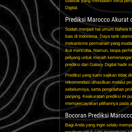
statistik yang mendalam serta perti
Digital.
Prediksi Marocco Akurat d
Sudah menjadi hal umum bahwa to
luas di Indonesia. Daya tarik utama
mekanisme permainan yang mudah 
ikut mencoba. Namun, tanpa perhit
peluang untuk meraih kemenangan 
prediksi dari Galaxy Digital hadir 
Prediksi yang kami sajikan tidak 
rekomendasi dihasilkan melalui pros
sebelumnya, serta pengolahan proba
panjang. Keakuratan prediksi ini p
mempercayakan pilihannya pada a
Bocoran Prediksi Marocco
Bagi Anda yang ingin selalu mempe
pastikan untuk rutin mengakses s