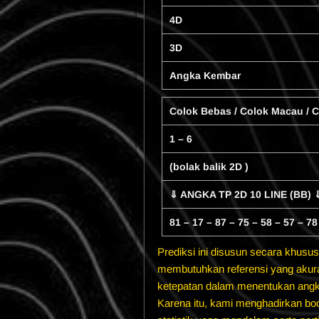
4D
3D
Angka Kembar
Colok Bebas / Colok Macau / 
1 – 6
(bolak balik 2D )
⇓ ANGKA TP 2D 10 LINE (BB) 
81 – 17 – 87 – 75 – 58 – 57 – 78
Prediksi ini disusun secara khusu
membutuhkan referensi yang akura
ketepatan dalam menentukan angka
Karena itu, kami menghadirkan boc