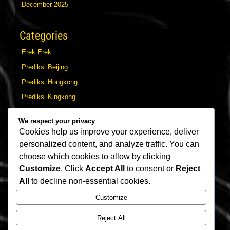
December 2025
Categories
Erek Erek
Prediksi Beijing
Prediksi Hongkong
Prediksi Kingkong
Prediksi Macau
We respect your privacy
Prediksi Marocco
Cookies help us improve your experience, deliver
Prediksi Moskow
personalized content, and analyze traffic. You can
choose which cookies to allow by clicking
Prediksi Oregon
Customize
. Click
Accept All
to consent or
Reject
Prediksi Pratunam
All
to decline non-essential cookies.
Prediksi Sidney
Customize
prediksi Sidney
Prediksi Singapura
Reject All