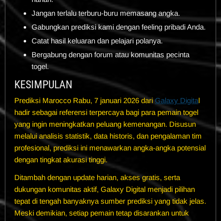
Jangan terlalu terburu-buru memasang angka.
Gabungkan prediksi kami dengan feeling pribadi Anda.
Catat hasil keluaran dan pelajari polanya.
Bergabung dengan forum atau komunitas pecinta
togel.
KESIMPULAN
Prediksi Marocco Rabu, 7 januari 2026 dari
Galaxy Digita
l
hadir sebagai referensi terpercaya bagi para pemain togel
yang ingin meningkatkan peluang kemenangan. Disusun
melalui analisis statistik, data historis, dan pengalaman tim
profesional, prediksi ini menawarkan angka-angka potensial
dengan tingkat akurasi tinggi.
Ditambah dengan update harian, akses gratis, serta
dukungan komunitas aktif, Galaxy Digital menjadi pilihan
tepat di tengah banyaknya sumber prediksi yang tidak jelas.
Meski demikian, setiap pemain tetap disarankan untuk