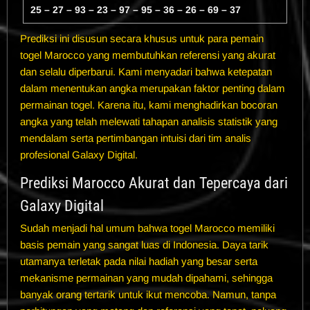
25 – 27 – 93 – 23 – 97 – 95 – 36 – 26 – 69 – 37
Prediksi ini disusun secara khusus untuk para pemain
togel Marocco yang membutuhkan referensi yang akurat
dan selalu diperbarui. Kami menyadari bahwa ketepatan
dalam menentukan angka merupakan faktor penting dalam
permainan togel. Karena itu, kami menghadirkan bocoran
angka yang telah melewati tahapan analisis statistik yang
mendalam serta pertimbangan intuisi dari tim analis
profesional Galaxy Digital.
Prediksi Marocco Akurat dan Tepercaya dari
Galaxy Digital
Sudah menjadi hal umum bahwa togel Marocco memiliki
basis pemain yang sangat luas di Indonesia. Daya tarik
utamanya terletak pada nilai hadiah yang besar serta
mekanisme permainan yang mudah dipahami, sehingga
banyak orang tertarik untuk ikut mencoba. Namun, tanpa