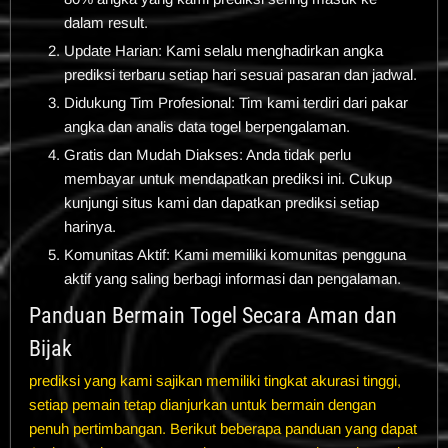
dalam result.
Update Harian: Kami selalu menghadirkan angka
prediksi terbaru setiap hari sesuai pasaran dan jadwal.
Didukung Tim Profesional: Tim kami terdiri dari pakar
angka dan analis data togel berpengalaman.
Gratis dan Mudah Diakses: Anda tidak perlu
membayar untuk mendapatkan prediksi ini. Cukup
kunjungi situs kami dan dapatkan prediksi setiap
harinya.
Komunitas Aktif: Kami memiliki komunitas pengguna
aktif yang saling berbagi informasi dan pengalaman.
Panduan Bermain Togel Secara Aman dan
Bijak
prediksi yang kami sajikan memiliki tingkat akurasi tinggi,
setiap pemain tetap dianjurkan untuk bermain dengan
penuh pertimbangan. Berikut beberapa panduan yang dapat