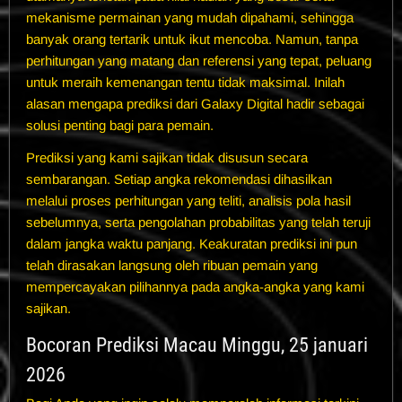
mekanisme permainan yang mudah dipahami, sehingga
banyak orang tertarik untuk ikut mencoba. Namun, tanpa
perhitungan yang matang dan referensi yang tepat, peluang
untuk meraih kemenangan tentu tidak maksimal. Inilah
alasan mengapa prediksi dari Galaxy Digital hadir sebagai
solusi penting bagi para pemain.
Prediksi yang kami sajikan tidak disusun secara
sembarangan. Setiap angka rekomendasi dihasilkan
melalui proses perhitungan yang teliti, analisis pola hasil
sebelumnya, serta pengolahan probabilitas yang telah teruji
dalam jangka waktu panjang. Keakuratan prediksi ini pun
telah dirasakan langsung oleh ribuan pemain yang
mempercayakan pilihannya pada angka-angka yang kami
sajikan.
Bocoran Prediksi Macau Minggu, 25 januari
2026