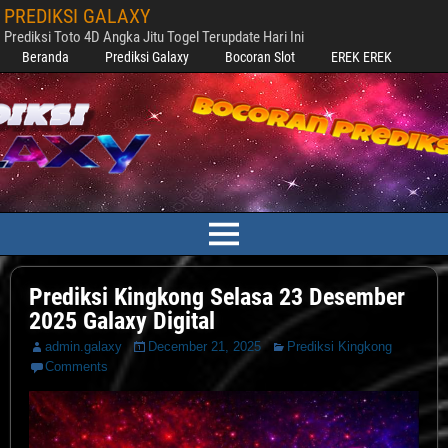
PREDIKSI GALAXY
Prediksi Toto 4D Angka Jitu Togel Terupdate Hari Ini
Beranda
Prediksi Galaxy
Bocoran Slot
EREK EREK
Prediksi Kingkong Selasa 23 Desember
2025 Galaxy Digital
admin.galaxy
December 21, 2025
Prediksi Kingkong
Comments