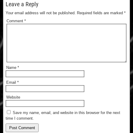
Leave a Reply
Your email address will not be published.
Required fields are marked
*
Comment
*
Name
*
Email
*
Website
Save my name, email, and website in this browser for the next
time I comment.