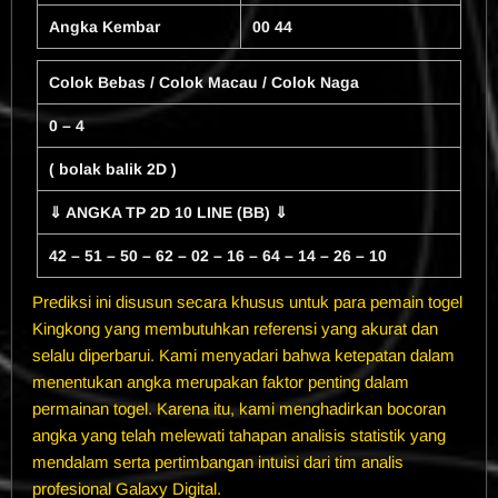
Angka Kembar
00 44
Colok Bebas / Colok Macau / Colok Naga
0 – 4
( bolak balik 2D )
⇓ ANGKA TP 2D 10 LINE (BB) ⇓
42 – 51 – 50 – 62 – 02 – 16 – 64 – 14 – 26 – 10
Prediksi ini disusun secara khusus untuk para pemain togel
Kingkong yang membutuhkan referensi yang akurat dan
selalu diperbarui. Kami menyadari bahwa ketepatan dalam
menentukan angka merupakan faktor penting dalam
permainan togel. Karena itu, kami menghadirkan bocoran
angka yang telah melewati tahapan analisis statistik yang
mendalam serta pertimbangan intuisi dari tim analis
profesional Galaxy Digital.