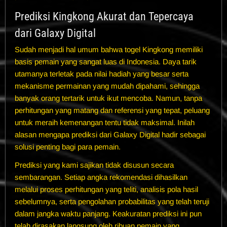
Prediksi Kingkong Akurat dan Tepercaya
dari Galaxy Digital
Sudah menjadi hal umum bahwa togel Kingkong memiliki
basis pemain yang sangat luas di Indonesia. Daya tarik
utamanya terletak pada nilai hadiah yang besar serta
mekanisme permainan yang mudah dipahami, sehingga
banyak orang tertarik untuk ikut mencoba. Namun, tanpa
perhitungan yang matang dan referensi yang tepat, peluang
untuk meraih kemenangan tentu tidak maksimal. Inilah
alasan mengapa prediksi dari Galaxy Digital hadir sebagai
solusi penting bagi para pemain.
Prediksi yang kami sajikan tidak disusun secara
sembarangan. Setiap angka rekomendasi dihasilkan
melalui proses perhitungan yang teliti, analisis pola hasil
sebelumnya, serta pengolahan probabilitas yang telah teruji
dalam jangka waktu panjang. Keakuratan prediksi ini pun
telah dirasakan langsung oleh ribuan pemain yang