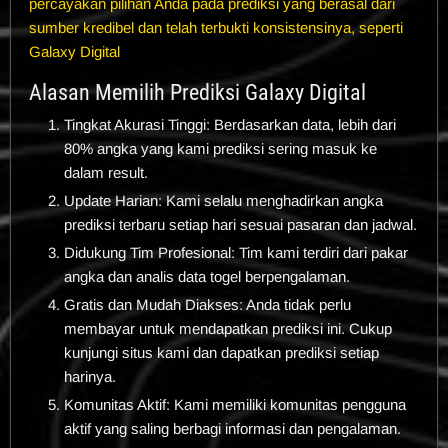
percayakan pilihan Anda pada prediksi yang berasal dari
sumber kredibel dan telah terbukti konsistensinya, seperti
Galaxy Digital
Alasan Memilih Prediksi Galaxy Digital
Tingkat Akurasi Tinggi: Berdasarkan data, lebih dari
80% angka yang kami prediksi sering masuk ke
dalam result.
Update Harian: Kami selalu menghadirkan angka
prediksi terbaru setiap hari sesuai pasaran dan jadwal.
Didukung Tim Profesional: Tim kami terdiri dari pakar
angka dan analis data togel berpengalaman.
Gratis dan Mudah Diakses: Anda tidak perlu
membayar untuk mendapatkan prediksi ini. Cukup
kunjungi situs kami dan dapatkan prediksi setiap
harinya.
Komunitas Aktif: Kami memiliki komunitas pengguna
aktif yang saling berbagi informasi dan pengalaman.