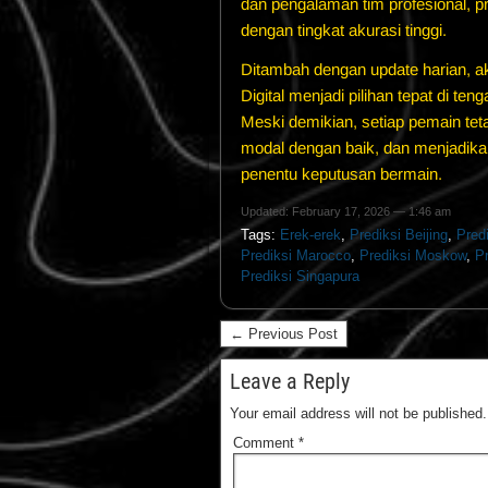
dan pengalaman tim profesional, p
dengan tingkat akurasi tinggi.
Ditambah dengan update harian, ak
Digital menjadi pilihan tepat di te
Meski demikian, setiap pemain tet
modal dengan baik, dan menjadika
penentu keputusan bermain.
Updated: February 17, 2026 — 1:46 am
Tags:
Erek-erek
,
Prediksi Beijing
,
Pred
Prediksi Marocco
,
Prediksi Moskow
,
P
Prediksi Singapura
← Previous Post
Leave a Reply
Your email address will not be published.
Comment
*