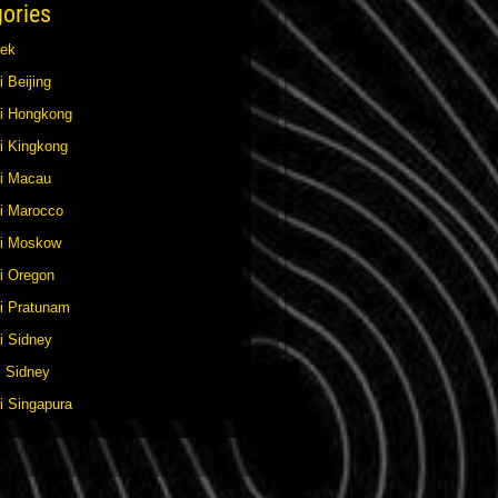
ories
rek
i Beijing
si Hongkong
i Kingkong
si Macau
i Marocco
si Moskow
i Oregon
i Pratunam
i Sidney
i Sidney
i Singapura