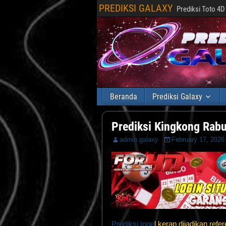
PREDIKSI GALAXY
Prediksi Toto 4D
Beranda
Prediksi Galaxy
Prediksi Kingkong Rabu,
admin.galaxy
February 17, 2026
Prediksi toge
l kerap dijadikan ref