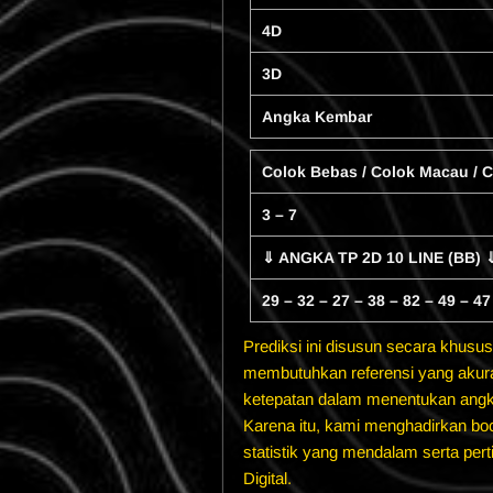
4D
3D
Angka Kembar
Colok Bebas / Colok Macau / 
3 – 7
⇓ ANGKA TP 2D 10 LINE (BB) 
29 – 32 – 27 – 38 – 82 – 49 – 47
Prediksi ini disusun secara khusu
membutuhkan referensi yang akura
ketepatan dalam menentukan angka
Karena itu, kami menghadirkan boc
statistik yang mendalam serta perti
Digital.