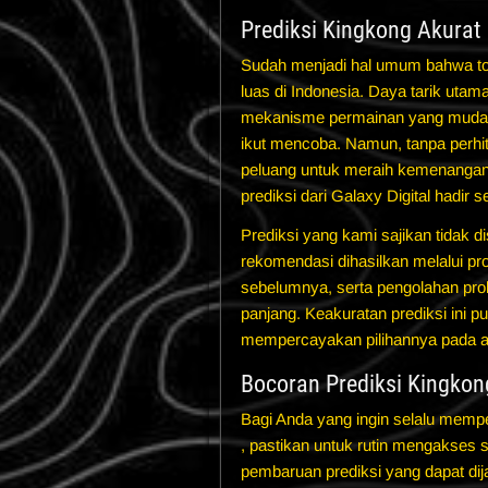
Prediksi Kingkong Akurat 
Sudah menjadi hal umum bahwa tog
luas di Indonesia. Daya tarik utama
mekanisme permainan yang mudah 
ikut mencoba. Namun, tanpa perhit
peluang untuk meraih kemenangan 
prediksi dari Galaxy Digital hadir 
Prediksi yang kami sajikan tidak 
rekomendasi dihasilkan melalui pros
sebelumnya, serta pengolahan proba
panjang. Keakuratan prediksi ini p
mempercayakan pilihannya pada a
Bocoran Prediksi Kingkon
Bagi Anda yang ingin selalu mempe
, pastikan untuk rutin mengakses 
pembaruan prediksi yang dapat dij