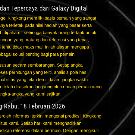
dan Tepercaya dari Galaxy Digital
el Kingkong memiliki basis pemain yang sangat
nya terletak pada nilai hadiah yang besar serta
dipahami, sehingga banyak orang tertarik untuk
ungan yang matang dan referensi yang tepat,
tentu tidak maksimal. Inilah alasan mengapa
sebagai solusi penting bagi para pemain.
disusun secara sembarangan. Setiap angka
es perhitungan yang teliti, analisis pola hasil
bilitas yang telah teruji dalam jangka waktu
un telah dirasakan langsung oleh ribuan pemain yang
ngka-angka yang kami sajikan.
g Rabu, 18 Februari 2026
roleh informasi terkini mengenai prediksi Kingkong
situs kami. Setiap hari kami menghadirkan
adikan referensi dalam bermain. Dengan mengikuti