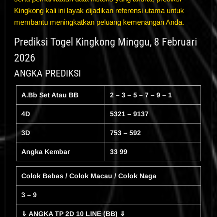
Kingkong kali ini layak dijadikan referensi utama untuk
membantu meningkatkan peluang kemenangan Anda.
Prediksi Togel Kingkong Minggu, 8 Februari
2026
ANGKA PREDIKSI
A.Bb Set Atau BB
2 – 3 – 5 – 7 – 9 – 1
4D
5321 – 9137
3D
753 – 592
Angka Kembar
33 99
Colok Bebas / Colok Macau / Colok Naga
3 – 9
⇓ ANGKA TP 2D 10 LINE (BB) ⇓