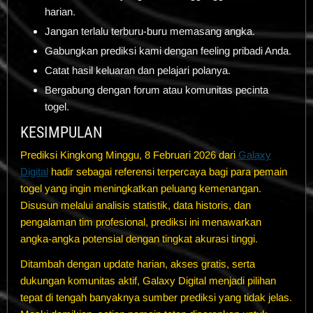
harian.
Jangan terlalu terburu-buru memasang angka.
Gabungkan prediksi kami dengan feeling pribadi Anda.
Catat hasil keluaran dan pelajari polanya.
Bergabung dengan forum atau komunitas pecinta
togel.
KESIMPULAN
Prediksi Kingkong Minggu, 8 Februari 2026 dari
Galaxy
Digital
hadir sebagai referensi terpercaya bagi para pemain
togel yang ingin meningkatkan peluang kemenangan.
Disusun melalui analisis statistik, data historis, dan
pengalaman tim profesional, prediksi ini menawarkan
angka-angka potensial dengan tingkat akurasi tinggi.
Ditambah dengan update harian, akses gratis, serta
dukungan komunitas aktif, Galaxy Digital menjadi pilihan
tepat di tengah banyaknya sumber prediksi yang tidak jelas.