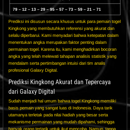
79 – 12 – 13 – 29 – 95 – 57 – 73 – 59 – 21 – 71
Prediksi ini disusun secara khusus untuk para pemain togel
Kingkong yang membutuhkan referensi yang akurat dan
selalu diperbarui. Kami menyadari bahwa ketepatan dalam
menentukan angka merupakan faktor penting dalam
permainan togel. Karena itu, kami menghadirkan bocoran
angka yang telah melewati tahapan analisis statistik yang
mendalam serta pertimbangan intuisi dari tim analis
profesional Galaxy Digital.
Prediksi Kingkong Akurat dan Tepercaya
dari Galaxy Digital
Sudah menjadi hal umum bahwa togel Kingkong memiliki
basis pemain yang sangat luas di Indonesia. Daya tarik
utamanya terletak pada nilai hadiah yang besar serta
mekanisme permainan yang mudah dipahami, sehingga
banyak orang tertarik untuk ikut mencoba. Namun, tanpa