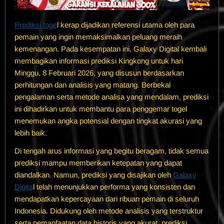
Prediksi toge
l kerap dijadikan referensi utama oleh para
pemain yang ingin memaksimalkan peluang meraih
kemenangan. Pada kesempatan ini, Galaxy Digital kembali
membagikan informasi prediksi Kingkong untuk hari
Minggu, 8 Februari 2026, yang disusun berdasarkan
perhitungan dan analisis yang matang. Berbekal
pengalaman serta metode analisa yang mendalam, prediksi
ini dihadirkan untuk membantu para penggemar togel
menemukan angka potensial dengan tingkat akurasi yang
lebih baik.
Di tengah arus informasi yang begitu beragam, tidak semua
prediksi mampu memberikan ketepatan yang dapat
diandalkan. Namun, prediksi yang disajikan oleh
Galaxy
Digita
l telah menunjukkan performa yang konsisten dan
mendapatkan kepercayaan dari ribuan pemain di seluruh
Indonesia. Didukung oleh metode analisis yang terstruktur
serta pemanfaatan data historis yang akurat, prediksi