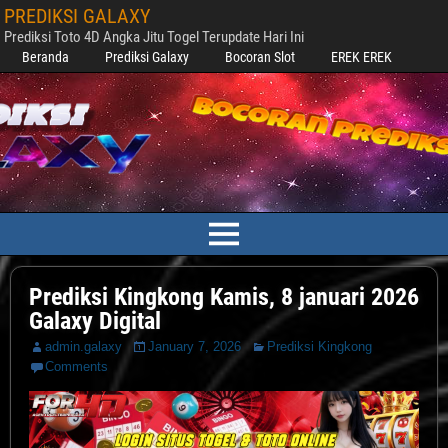
PREDIKSI GALAXY
Prediksi Toto 4D Angka Jitu Togel Terupdate Hari Ini
Beranda
Prediksi Galaxy
Bocoran Slot
EREK EREK
Prediksi Kingkong Kamis, 8 januari 2026
Galaxy Digital
admin.galaxy
January 7, 2026
Prediksi Kingkong
Comments