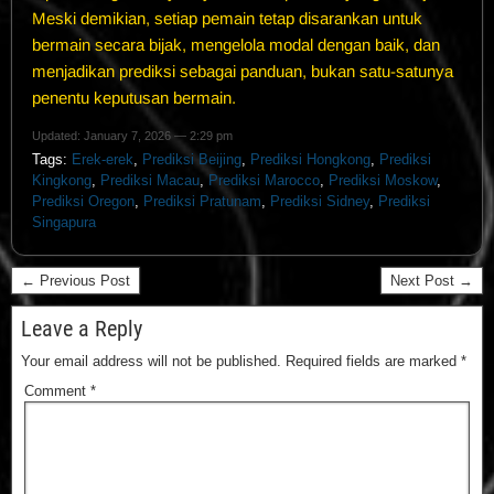
Meski demikian, setiap pemain tetap disarankan untuk
bermain secara bijak, mengelola modal dengan baik, dan
menjadikan prediksi sebagai panduan, bukan satu-satunya
penentu keputusan bermain.
Updated: January 7, 2026 — 2:29 pm
Tags:
Erek-erek
,
Prediksi Beijing
,
Prediksi Hongkong
,
Prediksi
Kingkong
,
Prediksi Macau
,
Prediksi Marocco
,
Prediksi Moskow
,
Prediksi Oregon
,
Prediksi Pratunam
,
Prediksi Sidney
,
Prediksi
Singapura
← Previous Post
Next Post →
Leave a Reply
Your email address will not be published.
Required fields are marked
*
Comment
*