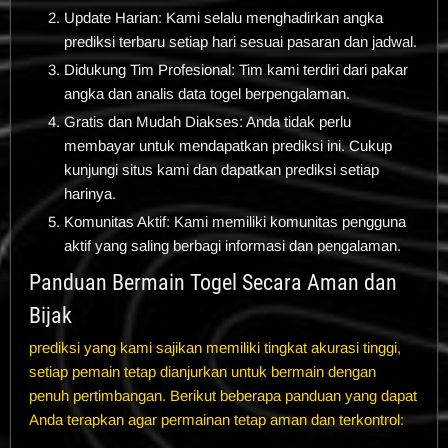
Update Harian: Kami selalu menghadirkan angka
prediksi terbaru setiap hari sesuai pasaran dan jadwal.
Didukung Tim Profesional: Tim kami terdiri dari pakar
angka dan analis data togel berpengalaman.
Gratis dan Mudah Diakses: Anda tidak perlu
membayar untuk mendapatkan prediksi ini. Cukup
kunjungi situs kami dan dapatkan prediksi setiap
harinya.
Komunitas Aktif: Kami memiliki komunitas pengguna
aktif yang saling berbagi informasi dan pengalaman.
Panduan Bermain Togel Secara Aman dan
Bijak
prediksi yang kami sajikan memiliki tingkat akurasi tinggi,
setiap pemain tetap dianjurkan untuk bermain dengan
penuh pertimbangan. Berikut beberapa panduan yang dapat
Anda terapkan agar permainan tetap aman dan terkontrol: