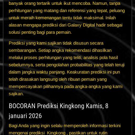
banyak orang tertarik untuk ikut mencoba. Namun, tanpa
perhitungan yang matang dan referensi yang tepat, peluang
untuk meraih kemenangan tentu tidak maksimal. Inilah
alasan mengapa prediksi dari Galaxy Digital hadir sebagai
solusi penting bagi para pemain.
Prediksi yang kami sajikan tidak disusun secara
sembarangan. Setiap angka rekomendasi dihasilkan
melalui proses perhitungan yang teliti, analisis pola hasil
sebelumnya, serta pengolahan probabilitas yang telah teruji
dalam jangka waktu panjang. Keakuratan prediksi ini pun
telah dirasakan langsung oleh ribuan pemain yang
mempercayakan pilihannya pada angka-angka yang kami
sajikan.
BOCORAN Prediksi Kingkong Kamis, 8
januari 2026
Bagi Anda yang ingin selalu memperoleh informasi terkini
mengenai prediksi Kingkong , pastikan untuk rutin