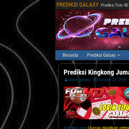
PREDIKSI GALAXY
Prediksi Toto 4D
Beranda
Prediksi Galaxy
Prediksi Kingkong Jumat
admin.galaxy
January 22, 2026
Prediksi toge
l kerap dijadikan ref