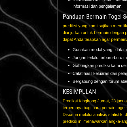
informasi dan pengalaman.
Panduan Bermain Togel S
prediksi yang kami sajikan memiliki
dianjurkan untuk bermain dengan 
dapat Anda terapkan agar permaina
Gunakan modal yang tidak m
Jangan terlalu terburu-buru
Gabungkan prediksi kami deng
Catat hasil keluaran dan pelaj
Bergabung dengan forum atau
KESIMPULAN
Prediksi Kingkong Jumat, 23 janua
terpercaya bagi para pemain toge
Disusun melalui analisis statistik, 
prediksi ini menawarkan angka-angk