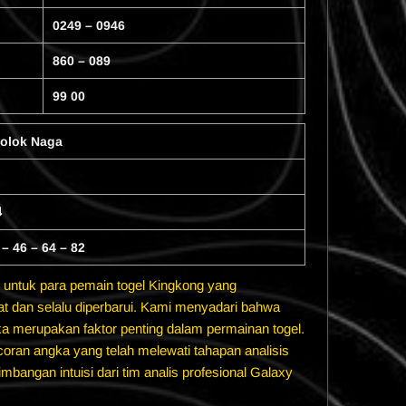
0249 – 0946
860 – 089
99 00
Colok Naga
⇓
 – 46 – 64 – 82
s untuk para pemain togel Kingkong yang
t dan selalu diperbarui. Kami menyadari bahwa
 merupakan faktor penting dalam permainan togel.
oran angka yang telah melewati tahapan analisis
mbangan intuisi dari tim analis profesional Galaxy