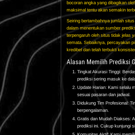
bocoran angka yang dibagikan oleh
maksimal tentu akan semakin terbu
Seiring bertambahnya jumlah situs 
dalam menentukan sumber prediksi
terpengaruh oleh situs tidak jela
semata. Sebaiknya, percayakan pil
kredibel dan telah terbukti konsiste
Alasan Memilih Prediksi G
Tingkat Akurasi Tinggi: Berd
prediksi sering masuk ke dal
Update Harian: Kami selalu m
sesuai pasaran dan jadwal.
Didukung Tim Profesional: Tim
berpengalaman.
Gratis dan Mudah Diakses: 
prediksi ini. Cukup kunjungi 
Komunitas Aktif: Kami memili