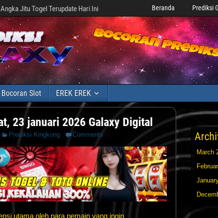
Beranda
Prediksi 
 Angka Jitu Togel Terupdate Hari Ini
Bocoran Slot
EREK EREK
, 23 januari 2026 Galaxy Digital
Archi
Prediksi Kingkong
Comments
March 
Februa
Januar
Decemb
erensi utama oleh para pemain yang ingin