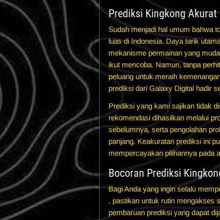
Prediksi Kingkong Akurat 
Sudah menjadi hal umum bahwa tog
luas di Indonesia. Daya tarik utama
mekanisme permainan yang mudah 
ikut mencoba. Namun, tanpa perhit
peluang untuk meraih kemenangan 
prediksi dari Galaxy Digital hadir 
Prediksi yang kami sajikan tidak 
rekomendasi dihasilkan melalui pros
sebelumnya, serta pengolahan proba
panjang. Keakuratan prediksi ini p
mempercayakan pilihannya pada a
Bocoran Prediksi Kingkon
Bagi Anda yang ingin selalu mempe
, pastikan untuk rutin mengakses 
pembaruan prediksi yang dapat dij