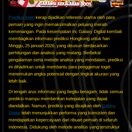
Prediksi togel
kerap dijadikan referensi utama oleh para
pemain yang ingin memaksimalkan peluang meraih
kemenangan. Pada kesempatan ini, Galaxy Digital kembali
membagikan informasi prediksi Hongkong untuk hari
Minggu, 25 januari 2026, yang disusun berdasarkan
perhitungan dan analisis yang matang. Berbekal
pengalaman serta metode analisa yang mendalam, prediksi
ini dihadirkan untuk membantu para penggemar togel
menemukan angka potensial dengan tingkat akurasi yang
lebih baik.
Di tengah arus informasi yang begitu beragam, tidak semua
prediksi mampu memberikan ketepatan yang dapat
diandalkan. Namun, prediksi yang disajikan oleh
Galaxy
Digital
telah menunjukkan performa yang konsisten dan
mendapatkan kepercayaan dari ribuan pemain di seluruh
Indonesia. Didukung oleh metode analisis yang terstruktur