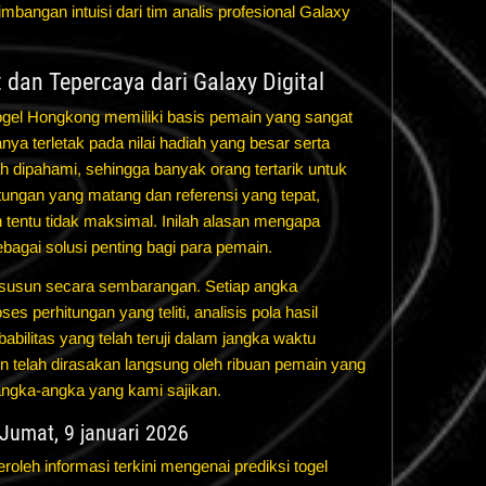
mbangan intuisi dari tim analis profesional Galaxy
dan Tepercaya dari Galaxy Digital
gel Hongkong memiliki basis pemain yang sangat
nya terletak pada nilai hadiah yang besar serta
dipahami, sehingga banyak orang tertarik untuk
ungan yang matang dan referensi yang tepat,
tentu tidak maksimal. Inilah alasan mengapa
sebagai solusi penting bagi para pemain.
disusun secara sembarangan. Setiap angka
es perhitungan yang teliti, analisis pola hasil
bilitas yang telah teruji dalam jangka waktu
un telah dirasakan langsung oleh ribuan pemain yang
ngka-angka yang kami sajikan.
Jumat, 9 januari 2026
oleh informasi terkini mengenai prediksi togel