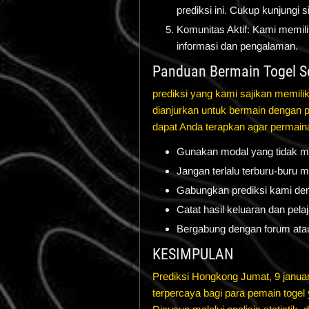
prediksi ini. Cukup kunjungi 
Komunitas Aktif: Kami memili
informasi dan pengalaman.
Panduan Bermain Togel S
prediksi yang kami sajikan memiliki
dianjurkan untuk bermain dengan 
dapat Anda terapkan agar permaina
Gunakan modal yang tidak m
Jangan terlalu terburu-buru
Gabungkan prediksi kami deng
Catat hasil keluaran dan pelaj
Bergabung dengan forum atau
KESIMPULAN
Prediksi Hongkong Jumat, 9 januar
terpercaya bagi para pemain toge