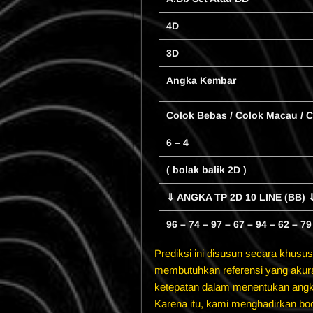
4D
3D
Angka Kembar
Colok Bebas / Colok Macau / 
6 – 4
( bolak balik 2D )
⇓ ANGKA TP 2D 10 LINE (BB) 
96 – 74 – 97 – 67 – 94 – 62 – 79
Prediksi ini disusun secara khusu
membutuhkan referensi yang akura
ketepatan dalam menentukan angka
Karena itu, kami menghadirkan boc