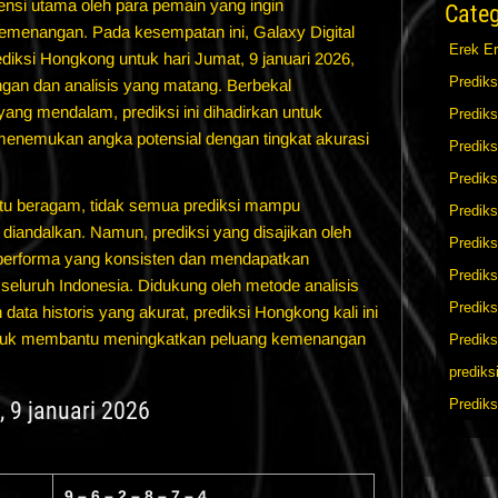
rensi utama oleh para pemain yang ingin
Categ
menangan. Pada kesempatan ini, Galaxy Digital
Erek E
iksi Hongkong untuk hari Jumat, 9 januari 2026,
Prediks
ngan dan analisis yang matang. Berbekal
ang mendalam, prediksi ini dihadirkan untuk
Predik
enemukan angka potensial dengan tingkat akurasi
Prediks
Predik
gitu beragam, tidak semua prediksi mampu
Prediks
iandalkan. Namun, prediksi yang disajikan oleh
Predik
 performa yang konsisten dan mendapatkan
Prediks
 seluruh Indonesia. Didukung oleh metode analisis
Prediks
data historis yang akurat, prediksi Hongkong kali ini
 untuk membantu meningkatkan peluang kemenangan
Prediks
prediks
Prediks
 9 januari 2026
9 – 6 – 2 – 8 – 7 – 4