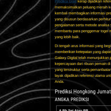
Prediksi togel
kerap dijadikan refe
memaksimalkan peluang meraih ke
kembali membagikan informasi pred
yang disusun berdasarkan perhitu
pengalaman serta metode analisa y
membantu para penggemar togel m
yang lebih baik.
Di tengah arus informasi yang be
memberikan ketepatan yang dapat d
Galaxy Digital telah menunjukkan
kepercayaan dari ribuan pemain di
yang terstruktur serta pemanfaatan 
layak dijadikan referensi utama
Anda.
Prediksi Hongkong Jumat,
ANGKA PREDIKSI
A.Bb Set Atau BB