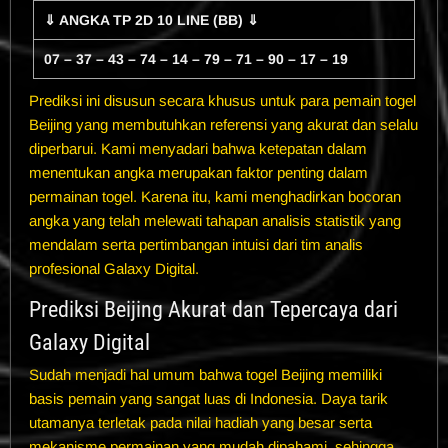
⇓ ANGKA TP 2D 10 LINE (BB) ⇓
07 – 37 – 43 – 74 – 14 – 79 – 71 – 90 – 17 – 19
Prediksi ini disusun secara khusus untuk para pemain togel
Beijing yang membutuhkan referensi yang akurat dan selalu
diperbarui. Kami menyadari bahwa ketepatan dalam
menentukan angka merupakan faktor penting dalam
permainan togel. Karena itu, kami menghadirkan bocoran
angka yang telah melewati tahapan analisis statistik yang
mendalam serta pertimbangan intuisi dari tim analis
profesional Galaxy Digital.
Prediksi Beijing Akurat dan Tepercaya dari
Galaxy Digital
Sudah menjadi hal umum bahwa togel Beijing memiliki
basis pemain yang sangat luas di Indonesia. Daya tarik
utamanya terletak pada nilai hadiah yang besar serta
mekanisme permainan yang mudah dipahami, sehingga