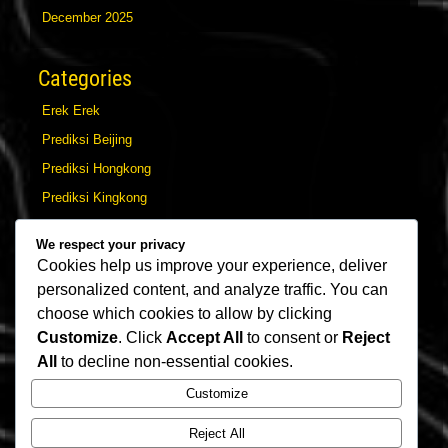
December 2025
Categories
Erek Erek
Prediksi Beijing
Prediksi Hongkong
Prediksi Kingkong
Prediksi Macau
We respect your privacy
Prediksi Marocco
Cookies help us improve your experience, deliver
Prediksi Moskow
personalized content, and analyze traffic. You can
choose which cookies to allow by clicking
Prediksi Oregon
Customize
. Click
Accept All
to consent or
Reject
Prediksi Pratunam
All
to decline non-essential cookies.
Prediksi Sidney
Customize
prediksi Sidney
Prediksi Singapura
Reject All