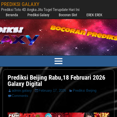
PREDIKSI GALAXY
Prediksi Toto 4D Angka Jitu Togel Terupdate Hari Ini
Beranda
Prediksi Galaxy
Bocoran Slot
EREK EREK
Prediksi Beijing Rabu,18 Februari 2026
Galaxy Digital
admin.galaxy
February 17, 2026
Prediksi Beijing
Comments