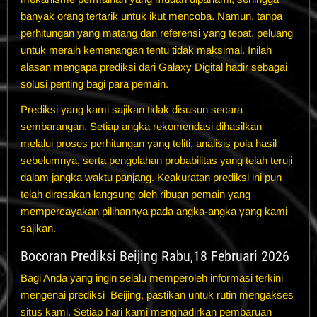
banyak orang tertarik untuk ikut mencoba. Namun, tanpa
perhitungan yang matang dan referensi yang tepat, peluang
untuk meraih kemenangan tentu tidak maksimal. Inilah
alasan mengapa prediksi dari Galaxy Digital hadir sebagai
solusi penting bagi para pemain.
Prediksi yang kami sajikan tidak disusun secara
sembarangan. Setiap angka rekomendasi dihasilkan
melalui proses perhitungan yang teliti, analisis pola hasil
sebelumnya, serta pengolahan probabilitas yang telah teruji
dalam jangka waktu panjang. Keakuratan prediksi ini pun
telah dirasakan langsung oleh ribuan pemain yang
mempercayakan pilihannya pada angka-angka yang kami
sajikan.
Bocoran Prediksi Beijing Rabu,18 Februari 2026
Bagi Anda yang ingin selalu memperoleh informasi terkini
mengenai prediksi Beijing, pastikan untuk rutin mengakses
situs kami. Setiap hari kami menghadirkan pembaruan