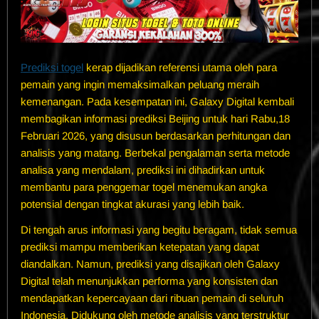
Prediksi togel
kerap dijadikan referensi utama oleh para
pemain yang ingin memaksimalkan peluang meraih
kemenangan. Pada kesempatan ini, Galaxy Digital kembali
membagikan informasi prediksi Beijing untuk hari Rabu,18
Februari 2026, yang disusun berdasarkan perhitungan dan
analisis yang matang. Berbekal pengalaman serta metode
analisa yang mendalam, prediksi ini dihadirkan untuk
membantu para penggemar togel menemukan angka
potensial dengan tingkat akurasi yang lebih baik.
Di tengah arus informasi yang begitu beragam, tidak semua
prediksi mampu memberikan ketepatan yang dapat
diandalkan. Namun, prediksi yang disajikan oleh Galaxy
Digital telah menunjukkan performa yang konsisten dan
mendapatkan kepercayaan dari ribuan pemain di seluruh
Indonesia. Didukung oleh metode analisis yang terstruktur