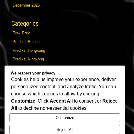
December 2025
Categories
Erek Erek
Prediksi Beijing
Prediksi Hongkong
Prediksi Kingkong
Prediksi Macau
We respect your privacy
Prediksi Marocco
Cookies help us improve your experience, deliver
Prediksi Moskow
personalized content, and analyze traffic. You can
choose which cookies to allow by clicking
Prediksi Oregon
Customize
. Click
Accept All
to consent or
Reject
Prediksi Pratunam
All
to decline non-essential cookies.
Prediksi Sidney
Customize
prediksi Sidney
Prediksi Singapura
Reject All