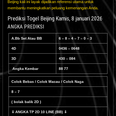
Beijing kali ini layak dijadikan referensi utama untuk
membantu meningkatkan peluang kemenangan Anda.
Prediksi Togel Beijing Kamis, 8 januari 2026
ANGKA PREDIKSI
A.Bb Set Atau BB
6 – 8 – 4 – 7 – 0 – 3
4D
0436 – 0648
3D
430 – 084
Angka Kembar
88 77
Colok Bebas / Colok Macau / Colok Naga
8 – 7
( bolak balik 2D )
⇓ ANGKA TP 2D 10 LINE (BB) ⇓