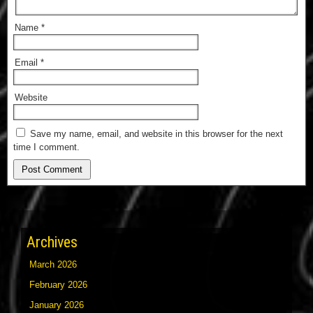
Name
*
Email
*
Website
Save my name, email, and website in this browser for the next
time I comment.
Archives
March 2026
February 2026
January 2026