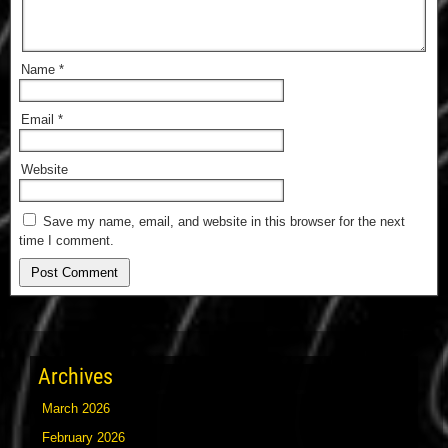
Name
*
Email
*
Website
Save my name, email, and website in this browser for the next
time I comment.
Archives
March 2026
February 2026