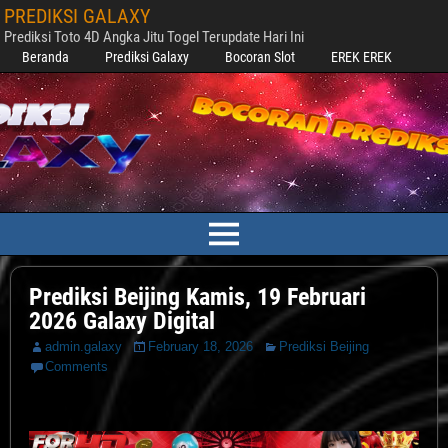
PREDIKSI GALAXY
Prediksi Toto 4D Angka Jitu Togel Terupdate Hari Ini
Beranda
Prediksi Galaxy
Bocoran Slot
EREK EREK
Prediksi Beijing Kamis, 19 Februari
2026 Galaxy Digital
admin.galaxy
February 18, 2026
Prediksi Beijing
Comments