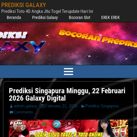
PREDIKSI GALAXY
Prediksi Toto 4D Angka Jitu Togel Terupdate Hari Ini
Beranda
Prediksi Galaxy
Bocoran Slot
EREK EREK
Prediksi Singapura Minggu, 22 Februari
2026 Galaxy Digital
admin.galaxy
February 21, 2026
Prediksi Singapura
Comments