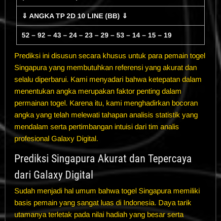
⇓ ANGKA TP 2D 10 LINE (BB) ⇓
52 – 92 – 43 – 24 – 23 – 29 – 53 – 14 – 15 – 19
Prediksi ini disusun secara khusus untuk para pemain togel
Singapura yang membutuhkan referensi yang akurat dan
selalu diperbarui. Kami menyadari bahwa ketepatan dalam
menentukan angka merupakan faktor penting dalam
permainan togel. Karena itu, kami menghadirkan bocoran
angka yang telah melewati tahapan analisis statistik yang
mendalam serta pertimbangan intuisi dari tim analis
profesional Galaxy Digital.
Prediksi Singapura Akurat dan Tepercaya
dari Galaxy Digital
Sudah menjadi hal umum bahwa togel Singapura memiliki
basis pemain yang sangat luas di Indonesia. Daya tarik
utamanya terletak pada nilai hadiah yang besar serta