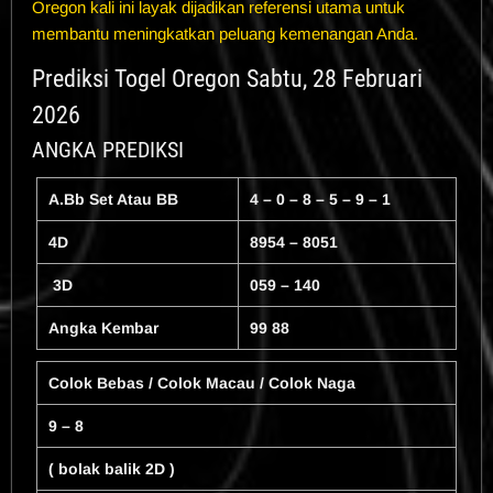
Oregon kali ini layak dijadikan referensi utama untuk
membantu meningkatkan peluang kemenangan Anda.
Prediksi Togel Oregon Sabtu, 28 Februari
2026
ANGKA PREDIKSI
A.Bb Set Atau BB
4 – 0 – 8 – 5 – 9 – 1
4D
8954 – 8051
3D
059 – 140
Angka Kembar
99 88
Colok Bebas / Colok Macau / Colok Naga
9 – 8
( bolak balik 2D )