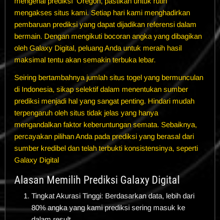
mengenai prediksi Oregon, pastikan untuk rutin
mengakses situs kami. Setiap hari kami menghadirkan
pembaruan prediksi yang dapat dijadikan referensi dalam
bermain. Dengan mengikuti bocoran angka yang dibagikan
oleh Galaxy Digital, peluang Anda untuk meraih hasil
maksimal tentu akan semakin terbuka lebar.
Seiring bertambahnya jumlah situs togel yang bermunculan
di Indonesia, sikap selektif dalam menentukan sumber
prediksi menjadi hal yang sangat penting. Hindari mudah
terpengaruh oleh situs tidak jelas yang hanya
mengandalkan faktor keberuntungan semata. Sebaiknya,
percayakan pilihan Anda pada prediksi yang berasal dari
sumber kredibel dan telah terbukti konsistensinya, seperti
Galaxy Digital
Alasan Memilih Prediksi Galaxy Digital
Tingkat Akurasi Tinggi: Berdasarkan data, lebih dari
80% angka yang kami prediksi sering masuk ke
dalam result.