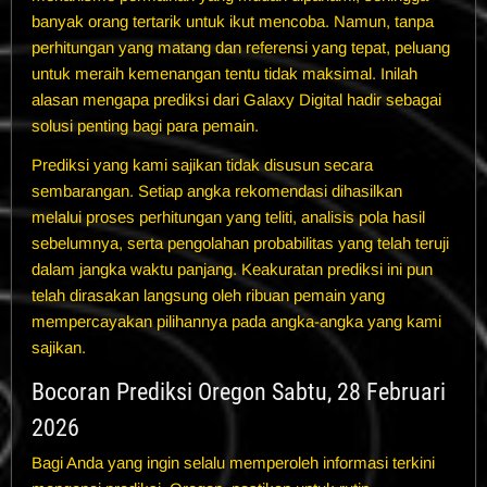
banyak orang tertarik untuk ikut mencoba. Namun, tanpa
perhitungan yang matang dan referensi yang tepat, peluang
untuk meraih kemenangan tentu tidak maksimal. Inilah
alasan mengapa prediksi dari Galaxy Digital hadir sebagai
solusi penting bagi para pemain.
Prediksi yang kami sajikan tidak disusun secara
sembarangan. Setiap angka rekomendasi dihasilkan
melalui proses perhitungan yang teliti, analisis pola hasil
sebelumnya, serta pengolahan probabilitas yang telah teruji
dalam jangka waktu panjang. Keakuratan prediksi ini pun
telah dirasakan langsung oleh ribuan pemain yang
mempercayakan pilihannya pada angka-angka yang kami
sajikan.
Bocoran Prediksi Oregon Sabtu, 28 Februari
2026
Bagi Anda yang ingin selalu memperoleh informasi terkini