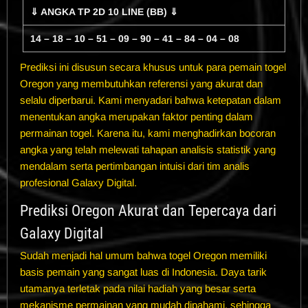
⇓ ANGKA TP 2D 10 LINE (BB) ⇓
14 – 18 – 10 – 51 – 09 – 90 – 41 – 84 – 04 – 08
Prediksi ini disusun secara khusus untuk para pemain togel
Oregon yang membutuhkan referensi yang akurat dan
selalu diperbarui. Kami menyadari bahwa ketepatan dalam
menentukan angka merupakan faktor penting dalam
permainan togel. Karena itu, kami menghadirkan bocoran
angka yang telah melewati tahapan analisis statistik yang
mendalam serta pertimbangan intuisi dari tim analis
profesional Galaxy Digital.
Prediksi Oregon Akurat dan Tepercaya dari
Galaxy Digital
Sudah menjadi hal umum bahwa togel Oregon memiliki
basis pemain yang sangat luas di Indonesia. Daya tarik
utamanya terletak pada nilai hadiah yang besar serta
mekanisme permainan yang mudah dipahami, sehingga