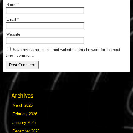
Name
*
Email
*
Website
Save my name, email, and website in this browser for the next
time I comment.
Archives
March 2026
February 2026
January 2026
December 2025