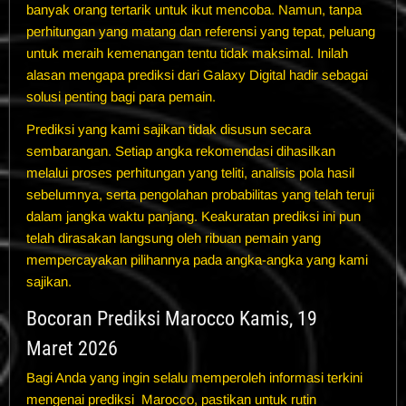
banyak orang tertarik untuk ikut mencoba. Namun, tanpa
perhitungan yang matang dan referensi yang tepat, peluang
untuk meraih kemenangan tentu tidak maksimal. Inilah
alasan mengapa prediksi dari Galaxy Digital hadir sebagai
solusi penting bagi para pemain.
Prediksi yang kami sajikan tidak disusun secara
sembarangan. Setiap angka rekomendasi dihasilkan
melalui proses perhitungan yang teliti, analisis pola hasil
sebelumnya, serta pengolahan probabilitas yang telah teruji
dalam jangka waktu panjang. Keakuratan prediksi ini pun
telah dirasakan langsung oleh ribuan pemain yang
mempercayakan pilihannya pada angka-angka yang kami
sajikan.
Bocoran Prediksi Marocco Kamis, 19
Maret
2026
Bagi Anda yang ingin selalu memperoleh informasi terkini
mengenai prediksi Marocco, pastikan untuk rutin