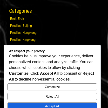
Categories
Erek Erek
Prediksi Beijing
Prediksi Hongkong
Prediksi Kingkong
Prediksi Macau
We respect your privacy
Prediksi Marocco
Cookies help us improve your experience, deliver
Prediksi Moskow
personalized content, and analyze traffic. You can
choose which cookies to allow by clicking
Prediksi Oregon
Customize
. Click
Accept All
to consent or
Reject
Prediksi Pratunam
All
to decline non-essential cookies.
prediksi Sidney
Customize
Prediksi Sidney
Prediksi Singapura
Reject All
Accept All