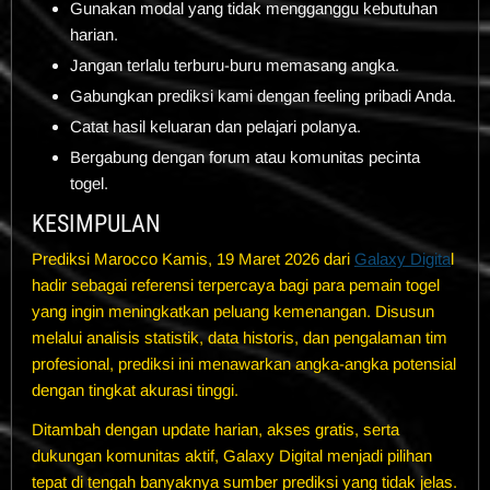
Gunakan modal yang tidak mengganggu kebutuhan
harian.
Jangan terlalu terburu-buru memasang angka.
Gabungkan prediksi kami dengan feeling pribadi Anda.
Catat hasil keluaran dan pelajari polanya.
Bergabung dengan forum atau komunitas pecinta
togel.
KESIMPULAN
Prediksi Marocco Kamis, 19 Maret 2026 dari
Galaxy Digita
l
hadir sebagai referensi terpercaya bagi para pemain togel
yang ingin meningkatkan peluang kemenangan. Disusun
melalui analisis statistik, data historis, dan pengalaman tim
profesional, prediksi ini menawarkan angka-angka potensial
dengan tingkat akurasi tinggi.
Ditambah dengan update harian, akses gratis, serta
dukungan komunitas aktif, Galaxy Digital menjadi pilihan
tepat di tengah banyaknya sumber prediksi yang tidak jelas.