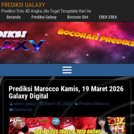
PREDIKSI GALAXY
Prediksi Toto 4D Angka Jitu Togel Terupdate Hari Ini
Beranda
Prediksi Galaxy
Bocoran Slot
EREK EREK
Prediksi Marocco Kamis, 19 Maret 2026
Galaxy Digital
admin.galaxy
March 18, 2026
Prediksi Marocco
Comments