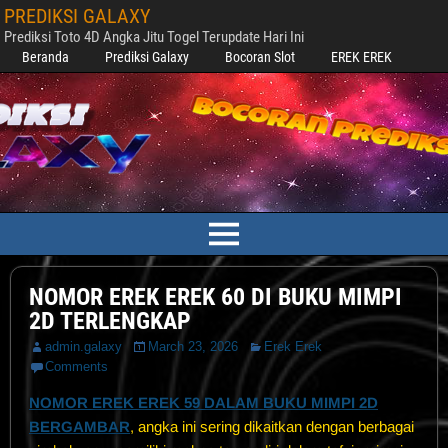
PREDIKSI GALAXY
Prediksi Toto 4D Angka Jitu Togel Terupdate Hari Ini
Beranda
Prediksi Galaxy
Bocoran Slot
EREK EREK
NOMOR EREK EREK 60 DI BUKU MIMPI
2D TERLENGKAP
admin.galaxy
March 23, 2026
Erek Erek
Comments
NOMOR EREK EREK 59 DALAM BUKU MIMPI 2D
BERGAMBAR
, angka ini sering dikaitkan dengan berbagai