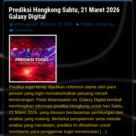
Prediksi Hongkong Sabtu, 21 Maret 2026
Galaxy Digital
admin.galaxy
March 20, 2026
Prediksi Hongkong
Comments
Prediksi togel kerap dijadikan referensi utama oleh para
pemain yang ingin memaksimalkan peluang meraih
kemenangan. Pada kesempatan ini, Galaxy Digital kembali
membagikan informasi prediksi Hongkong untuk hari Sabtu,
21 Maret 2026, yang disusun berdasarkan perhitungan dan
analisis yang matang. Berbekal pengalaman serta metode
analisa yang mendalam, prediksi ini dihadirkan untuk
membantu para penggemar togel menemukan […]