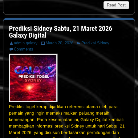
Read Post
Prediksi Sidney Sabtu, 21 Maret 2026
Galaxy Digital
admin.galaxy
March 20, 2026
Prediksi Sidney
Comments
Prediksi togel kerap dijadikan referensi utama oleh para
pemain yang ingin memaksimalkan peluang meraih
kemenangan. Pada kesempatan ini, Galaxy Digital kembali
membagikan informasi prediksi Sidney untuk hari Sabtu, 21
Maret 2026, yang disusun berdasarkan perhitungan dan