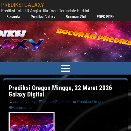
PREDIKSI GALAXY
Prediksi Toto 4D Angka Jitu Togel Terupdate Hari Ini
Beranda
Prediksi Galaxy
Bocoran Slot
EREK EREK
Prediksi Oregon Minggu, 22 Maret 2026
Galaxy Digital
admin.galaxy
March 21, 2026
Prediksi Oregon
Comments