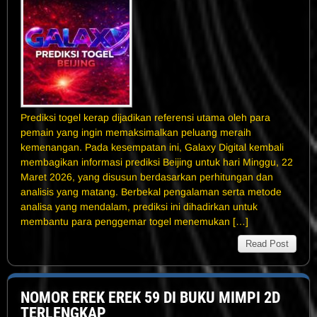
Prediksi togel kerap dijadikan referensi utama oleh para
pemain yang ingin memaksimalkan peluang meraih
kemenangan. Pada kesempatan ini, Galaxy Digital kembali
membagikan informasi prediksi Beijing untuk hari Minggu, 22
Maret 2026, yang disusun berdasarkan perhitungan dan
analisis yang matang. Berbekal pengalaman serta metode
analisa yang mendalam, prediksi ini dihadirkan untuk
membantu para penggemar togel menemukan […]
Read Post
NOMOR EREK EREK 59 DI BUKU MIMPI 2D
TERLENGKAP