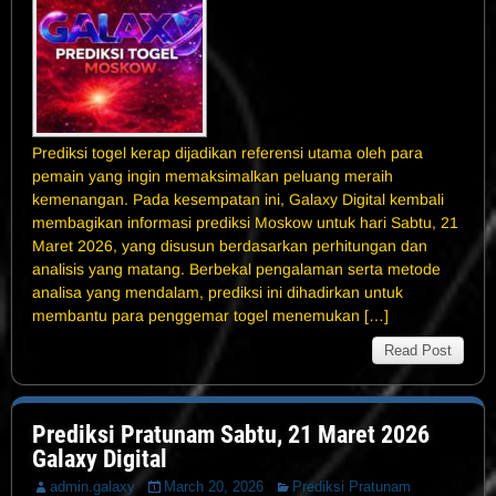
Prediksi togel kerap dijadikan referensi utama oleh para
pemain yang ingin memaksimalkan peluang meraih
kemenangan. Pada kesempatan ini, Galaxy Digital kembali
membagikan informasi prediksi Moskow untuk hari Sabtu, 21
Maret 2026, yang disusun berdasarkan perhitungan dan
analisis yang matang. Berbekal pengalaman serta metode
analisa yang mendalam, prediksi ini dihadirkan untuk
membantu para penggemar togel menemukan […]
Read Post
Prediksi Pratunam Sabtu, 21 Maret 2026
Galaxy Digital
admin.galaxy
March 20, 2026
Prediksi Pratunam